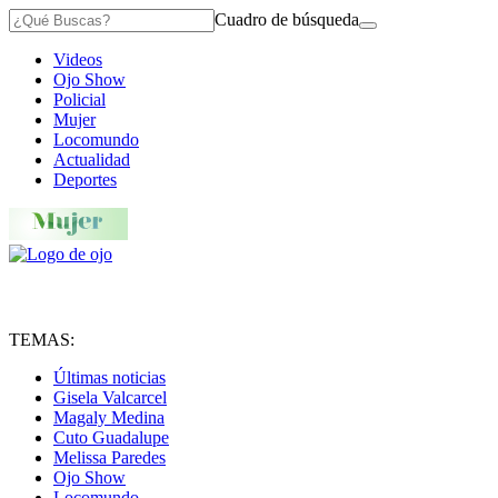
Cuadro de búsqueda
Videos
Ojo Show
Policial
Mujer
Locomundo
Actualidad
Deportes
TEMAS:
Últimas noticias
Gisela Valcarcel
Magaly Medina
Cuto Guadalupe
Melissa Paredes
Ojo Show
Locomundo