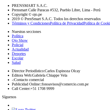
PRENSMART S.A.C.
Prensmart Calle Paracas #532, Pueblo Libre, Lima - Perú
Copyright © ojo.pe
2019 © PrenSmart S.A.C. Todos los derechos reservados
Términos y Condiciones
Política de Privacidad
Política de Cook
Nuestras secciones
Política
Ojo Show
Policial
Actualidad
Deportes
Escolar
Salud
Director Periodístico
:
Carlos Espinoza Olcay
Editora Web
:
Gabriela Chiappe Vela
-
:
Contacto comercial
Publicidad Online:
:
fonoavisos@comercio.com.pe
Call Center
:
+51 1708 9999
Síguenos