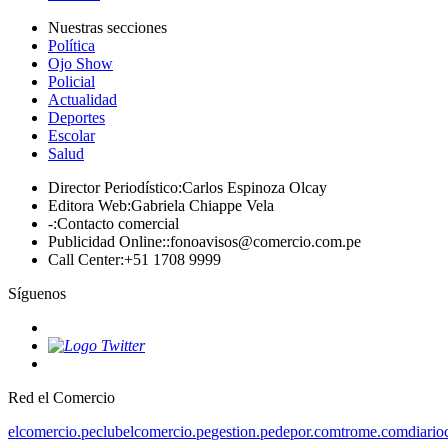
Nuestras secciones
Política
Ojo Show
Policial
Actualidad
Deportes
Escolar
Salud
Director Periodístico
:
Carlos Espinoza Olcay
Editora Web
:
Gabriela Chiappe Vela
-
:
Contacto comercial
Publicidad Online:
:
fonoavisos@comercio.com.pe
Call Center
:
+51 1708 9999
Síguenos
Red el Comercio
elcomercio.pe
clubelcomercio.pe
gestion.pe
depor.com
trome.com
diario