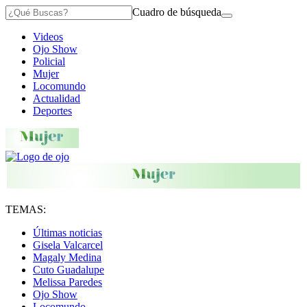
Cuadro de búsqueda
Videos
Ojo Show
Policial
Mujer
Locomundo
Actualidad
Deportes
TEMAS:
Últimas noticias
Gisela Valcarcel
Magaly Medina
Cuto Guadalupe
Melissa Paredes
Ojo Show
Locomundo