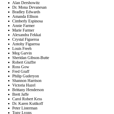
Alan Dershowitz
Dr. Mona Devanesan
Bradley Edwards
Amanda Ellison
Cimberly Espinosa
Annie Farmer
Marie Farmer
Alexandra Fekkai
Crystal Figueroa
Antohy Figueroa
Louis Freeh
Meg Garvin
Sheridan Gibson-Butte
Robert Giuffre
Ross Gow
Fred Graff
Philip Guderyon
Shannon Harrison
Victoria Hazel
Brittany Henderson
Brett Jaffe
Carol Robert Kess
Dr. Karen Kutikoff
Peter Listerman
Tony Lyons