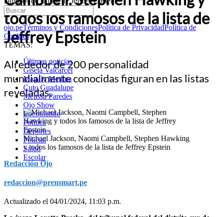
famosos de la lista de Jeffrey Epstein
todos los famosos de la lista de
ojo.pe
Términos y Condiciones
Política de Privacidad
Política de
Jeffrey Epstein
Cookies
TEMAS:
Últimas noticias
Alrededor de 200 personalidad
Gisela Valcarcel
mundialmente conocidas figuran en las listas
Magaly Medina
Cuto Guadalupe
reveladas.
Melissa Paredes
Ojo Show
Locomundo
Política
Deportes
Michael Jackson, Naomi Campbell, Stephen Hawking
Policial
y todos los famosos de la lista de Jeffrey Epstein
Salud
Escolar
Redacción Ojo
redaccion@prensmart.pe
Actualizado el 04/01/2024, 11:03 p.m.