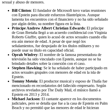
sexual y abuso de menores.
Bill Clinton
: El fundador de Microsoft tuvo varias reuniones
con Epstein para discutir esfuerzos filantrópicos. Aunque
lamenta los encuentros con el financiero y no ha sido señalado
por algún delito, su nombre figura en la lista.
Príncipe Andrew Albert Christian Edwards
: El príncipe
de Gran Bretaña llegó a un acuerdo confidencial con Virginia
Roberts Giuffre, quien lo acusó de actos sexuales cuando ella
era aún menor de edad. A pesar de que negó los
señalamientos, fue despojado de los títulos militares y no
puede usar su título en capacidad oficial.
Oprah Winfrey
: El nombre de la famosa presentadora de
televisión ha sido vinculado con Epstein, aunque no se ha
brindado detalles sobre la conexión con el caso.
Stephen Hawking
: Se le ha señalado de haber participado en
actos sexuales grupales con menores de edad en la isla de
Epstein.
Tommy Motola
: El productor musical y esposo de Thalía fue
mencionado en recordatorios del fallecido empresario. Según
archivos revelados por The Daily Mail, el músico llamó a
Epstein en 2013 y 2014.
Michael Jackson
: El cantante aparece en los documentos
judiciales, pero se detalla que fue a la casa de Epstein en Palm
Beach y no permitió que las menores de edad le hicieran