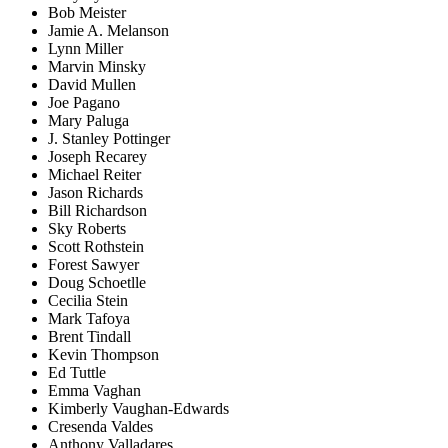
Bob Meister
Jamie A. Melanson
Lynn Miller
Marvin Minsky
David Mullen
Joe Pagano
Mary Paluga
J. Stanley Pottinger
Joseph Recarey
Michael Reiter
Jason Richards
Bill Richardson
Sky Roberts
Scott Rothstein
Forest Sawyer
Doug Schoetlle
Cecilia Stein
Mark Tafoya
Brent Tindall
Kevin Thompson
Ed Tuttle
Emma Vaghan
Kimberly Vaughan-Edwards
Cresenda Valdes
Anthony Valladares