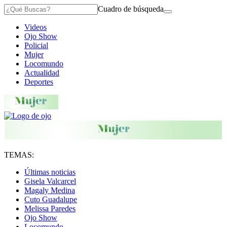
Cuadro de búsqueda
Videos
Ojo Show
Policial
Mujer
Locomundo
Actualidad
Deportes
TEMAS:
Últimas noticias
Gisela Valcarcel
Magaly Medina
Cuto Guadalupe
Melissa Paredes
Ojo Show
Locomundo