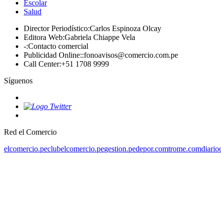
Escolar
Salud
Director Periodístico
:
Carlos Espinoza Olcay
Editora Web
:
Gabriela Chiappe Vela
-
:
Contacto comercial
Publicidad Online:
:
fonoavisos@comercio.com.pe
Call Center
:
+51 1708 9999
Síguenos
Red el Comercio
elcomercio.pe
clubelcomercio.pe
gestion.pe
depor.com
trome.com
diario