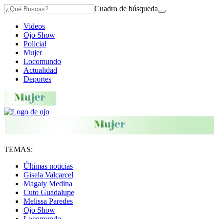
Cuadro de búsqueda
Videos
Ojo Show
Policial
Mujer
Locomundo
Actualidad
Deportes
TEMAS:
Últimas noticias
Gisela Valcarcel
Magaly Medina
Cuto Guadalupe
Melissa Paredes
Ojo Show
Locomundo