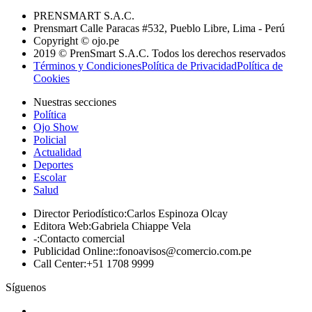
PRENSMART S.A.C.
Prensmart Calle Paracas #532, Pueblo Libre, Lima - Perú
Copyright © ojo.pe
2019 © PrenSmart S.A.C. Todos los derechos reservados
Términos y Condiciones
Política de Privacidad
Política de
Cookies
Nuestras secciones
Política
Ojo Show
Policial
Actualidad
Deportes
Escolar
Salud
Director Periodístico
:
Carlos Espinoza Olcay
Editora Web
:
Gabriela Chiappe Vela
-
:
Contacto comercial
Publicidad Online:
:
fonoavisos@comercio.com.pe
Call Center
:
+51 1708 9999
Síguenos