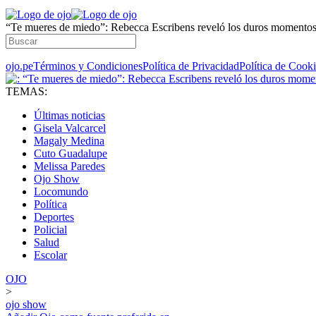
“Te mueres de miedo”: Rebecca Escribens reveló los duros momentos q
ojo.pe
Términos y Condiciones
Política de Privacidad
Política de Cook
TEMAS:
Últimas noticias
Gisela Valcarcel
Magaly Medina
Cuto Guadalupe
Melissa Paredes
Ojo Show
Locomundo
Política
Deportes
Policial
Salud
Escolar
OJO
>
ojo show