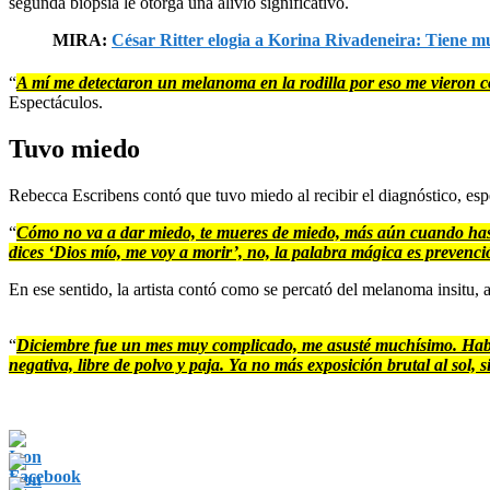
segunda biopsia le otorga una alivio significativo.
MIRA:
César Ritter elogia a Korina Rivadeneira: Tiene mu
“
A mí me detectaron un melanoma en la rodilla por eso me vieron co
Espectáculos.
Tuvo miedo
Rebecca Escribens contó que tuvo miedo al recibir el diagnóstico, esp
“
Cómo no va a dar miedo, te mueres de miedo, más aún cuando has
dices ‘Dios mío, me voy a morir’, no, la palabra mágica es prevenci
En ese sentido, la artista contó como se percató del melanoma insitu, 
“
Diciembre fue un mes muy complicado, me asusté muchísimo. Había 
negativa, libre de polvo y paja. Ya no más exposición brutal al sol