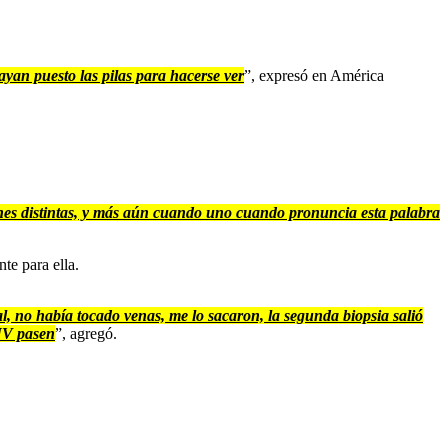
yan puesto las pilas para hacerse ver
”, expresó en América
es distintas, y más aún cuando uno cuando pronuncia esta palabra
te para ella.
 no había tocado venas, me lo sacaron, la segunda biopsia salió
 UV pasen
”, agregó.