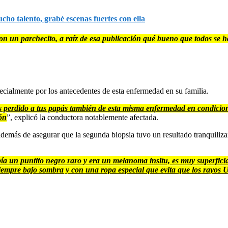
cho talento, grabé escenas fuertes con ella
n un parchecito, a raíz de esa publicación qué bueno que todos se ha
ecialmente por los antecedentes de esta enfermedad en su familia.
 perdido a tus papás también de esta misma enfermedad en condicion
ón
”, explicó la conductora notablemente afectada.
además de asegurar que la segunda biopsia tuvo un resultado tranquilizan
un puntito negro raro y era un melanoma insitu, es muy superficial,
, siempre bajo sombra y con una ropa especial que evita que los rayos