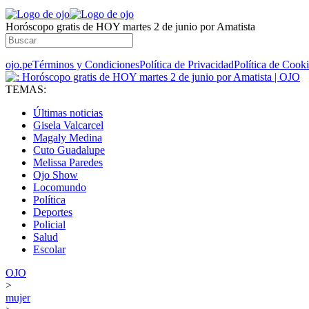
Horóscopo gratis de HOY martes 2 de junio por Amatista
ojo.pe
Términos y Condiciones
Política de Privacidad
Política de Cook
TEMAS:
Últimas noticias
Gisela Valcarcel
Magaly Medina
Cuto Guadalupe
Melissa Paredes
Ojo Show
Locomundo
Política
Deportes
Policial
Salud
Escolar
OJO
>
mujer