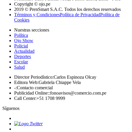
Copyright © ojo.pe
2019 © PrenSmart S.A.C. Todos los derechos reservados
Términos y Condiciones
Política de Privacidad
Política de
Cookies
Nuestras secciones
Política
Ojo Show
Policial
Actualidad
Deportes
Escolar
Salud
Director Periodístico
:
Carlos Espinoza Olcay
Editora Web
:
Gabriela Chiappe Vela
-
:
Contacto comercial
Publicidad Online:
:
fonoavisos@comercio.com.pe
Call Center
:
+51 1708 9999
Síguenos