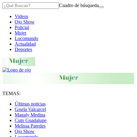
Cuadro de búsqueda
Videos
Ojo Show
Policial
Mujer
Locomundo
Actualidad
Deportes
TEMAS:
Últimas noticias
Gisela Valcarcel
Magaly Medina
Cuto Guadalupe
Melissa Paredes
Ojo Show
Locomundo