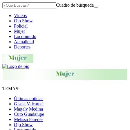
Cuadro de búsqueda
Videos
Ojo Show
Policial
Mujer
Locomundo
Actualidad
Deportes
TEMAS:
Últimas noticias
Gisela Valcarcel
Magaly Medina
Cuto Guadalupe
Melissa Paredes
Ojo Show
Locomundo