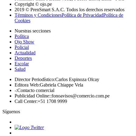
Copyright © ojo.pe
2019 © PrenSmart S.A.C. Todos los derechos reservados
Términos y Condiciones
Política de Privacidad
Política de
Cookies
Nuestras secciones
Política
Ojo Show
Policial
Actualidad
Deportes
Escolar
Salud
Director Periodístico
:
Carlos Espinoza Olcay
Editora Web
:
Gabriela Chiappe Vela
-
:
Contacto comercial
Publicidad Online:
:
fonoavisos@comercio.com.pe
Call Center
:
+51 1708 9999
Síguenos