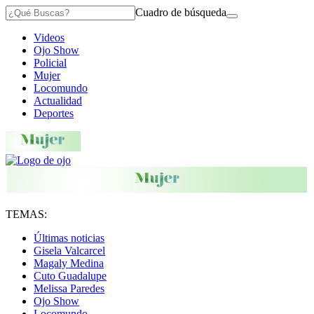
Cuadro de búsqueda
Videos
Ojo Show
Policial
Mujer
Locomundo
Actualidad
Deportes
TEMAS:
Últimas noticias
Gisela Valcarcel
Magaly Medina
Cuto Guadalupe
Melissa Paredes
Ojo Show
Locomundo