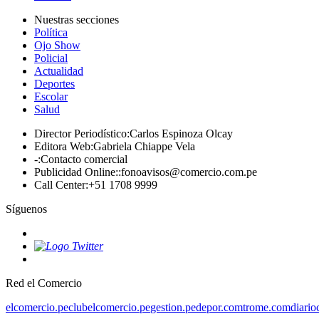
Nuestras secciones
Política
Ojo Show
Policial
Actualidad
Deportes
Escolar
Salud
Director Periodístico
:
Carlos Espinoza Olcay
Editora Web
:
Gabriela Chiappe Vela
-
:
Contacto comercial
Publicidad Online:
:
fonoavisos@comercio.com.pe
Call Center
:
+51 1708 9999
Síguenos
Red el Comercio
elcomercio.pe
clubelcomercio.pe
gestion.pe
depor.com
trome.com
diario