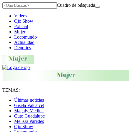
Cuadro de búsqueda
Videos
Ojo Show
Policial
Mujer
Locomundo
Actualidad
Deportes
TEMAS:
Últimas noticias
Gisela Valcarcel
Magaly Medina
Cuto Guadalupe
Melissa Paredes
Ojo Show
Locomundo