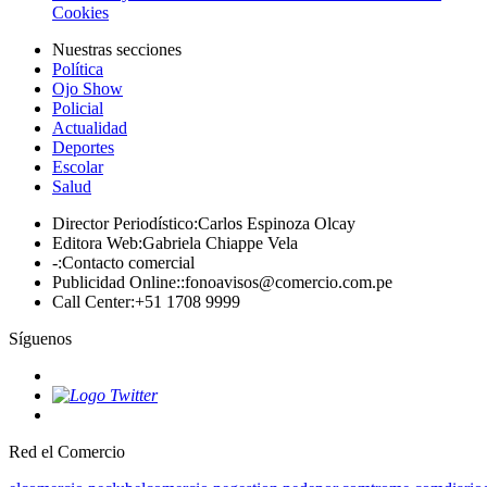
Cookies
Nuestras secciones
Política
Ojo Show
Policial
Actualidad
Deportes
Escolar
Salud
Director Periodístico
:
Carlos Espinoza Olcay
Editora Web
:
Gabriela Chiappe Vela
-
:
Contacto comercial
Publicidad Online:
:
fonoavisos@comercio.com.pe
Call Center
:
+51 1708 9999
Síguenos
Red el Comercio