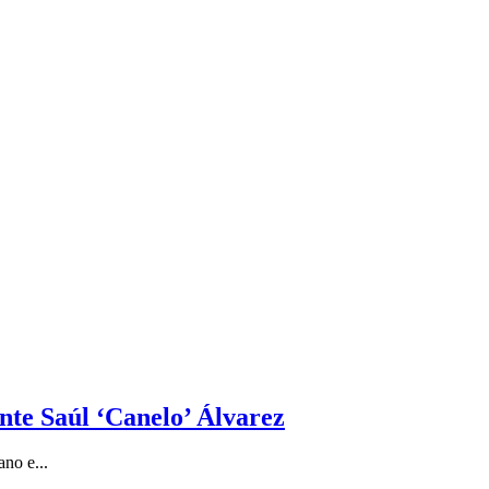
nte Saúl ‘Canelo’ Álvarez
no e...