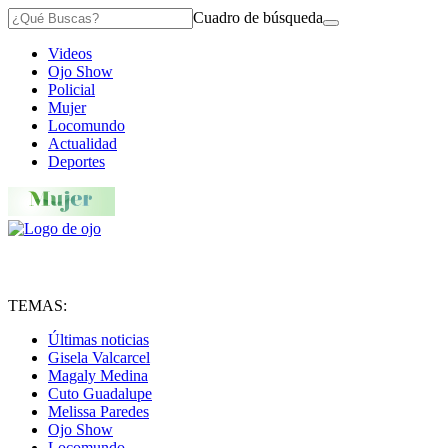
Cuadro de búsqueda
Videos
Ojo Show
Policial
Mujer
Locomundo
Actualidad
Deportes
TEMAS:
Últimas noticias
Gisela Valcarcel
Magaly Medina
Cuto Guadalupe
Melissa Paredes
Ojo Show
Locomundo