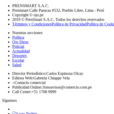
PRENSMART S.A.C.
Prensmart Calle Paracas #532, Pueblo Libre, Lima - Perú
Copyright © ojo.pe
2019 © PrenSmart S.A.C. Todos los derechos reservados
Términos y Condiciones
Política de Privacidad
Política de Cook
Nuestras secciones
Política
Ojo Show
Policial
Actualidad
Deportes
Escolar
Salud
Director Periodístico
:
Carlos Espinoza Olcay
Editora Web
:
Gabriela Chiappe Vela
-
:
Contacto comercial
Publicidad Online:
:
fonoavisos@comercio.com.pe
Call Center
:
+51 1708 9999
Síguenos