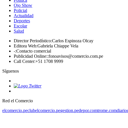
Política
Ojo Show
Policial
Actualidad
Deportes
Escolar
Salud
Director Periodístico
:
Carlos Espinoza Olcay
Editora Web
:
Gabriela Chiappe Vela
-
:
Contacto comercial
Publicidad Online:
:
fonoavisos@comercio.com.pe
Call Center
:
+51 1708 9999
Síguenos
Red el Comercio
elcomercio.pe
clubelcomercio.pe
gestion.pe
depor.com
trome.com
diario