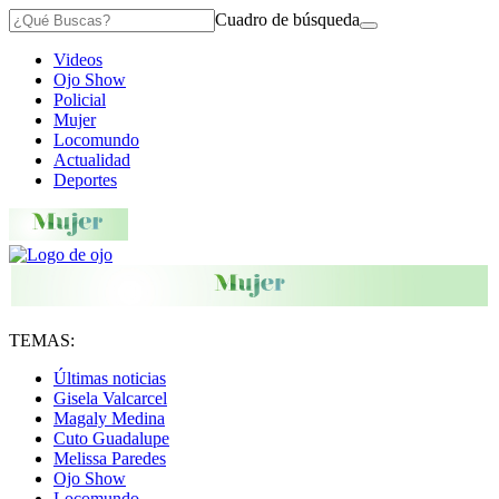
Cuadro de búsqueda
Videos
Ojo Show
Policial
Mujer
Locomundo
Actualidad
Deportes
TEMAS:
Últimas noticias
Gisela Valcarcel
Magaly Medina
Cuto Guadalupe
Melissa Paredes
Ojo Show
Locomundo