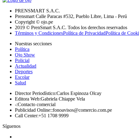
PRENSMART S.A.C.
Prensmart Calle Paracas #532, Pueblo Libre, Lima - Perú
Copyright © ojo.pe
2019 © PrenSmart S.A.C. Todos los derechos reservados
Términos y Condiciones
Política de Privacidad
Política de Cook
Nuestras secciones
Política
Ojo Show
Policial
Actualidad
Deportes
Escolar
Salud
Director Periodístico
:
Carlos Espinoza Olcay
Editora Web
:
Gabriela Chiappe Vela
-
:
Contacto comercial
Publicidad Online:
:
fonoavisos@comercio.com.pe
Call Center
:
+51 1708 9999
Síguenos