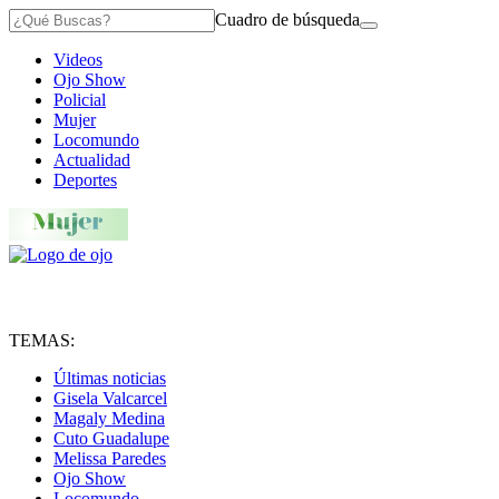
Cuadro de búsqueda
Videos
Ojo Show
Policial
Mujer
Locomundo
Actualidad
Deportes
TEMAS:
Últimas noticias
Gisela Valcarcel
Magaly Medina
Cuto Guadalupe
Melissa Paredes
Ojo Show
Locomundo