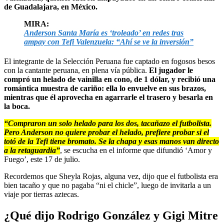
de Guadalajara, en México.
MIRA:
Anderson Santa María es ‘troleado’ en redes tras
ampay con Tefi Valenzuela: “Ahí se ve la inversión”
El integrante de la Selección Peruana fue captado en fogosos besos
con la cantante peruana, en plena vía pública.
El jugador le
compró un helado de vainilla en cono, de 1 dólar, y recibió una
romántica muestra de cariño: ella lo envuelve en sus brazos,
mientras que él aprovecha en agarrarle el trasero y besarla en
la boca.
“Compraron un solo helado para los dos, tacañazo el futbolista.
Pero Anderson no quiere probar el helado, prefiere probar si el
totó de la Tefi tiene bromato. Se la chapa y esas manos van directo
a la retaguardia”
, se escucha en el informe que difundió ‘Amor y
Fuego’, este 17 de julio.
Recordemos que Sheyla Rojas, alguna vez, dijo que el futbolista era
bien tacaño y que no pagaba “ni el chicle”, luego de invitarla a un
viaje por tierras aztecas.
¿Qué dijo Rodrigo González y Gigi Mitre