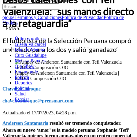
“sus manos directo a la retaguardia”
Valenzuela: “sus manos directo
ojo.pe
Términos y Condiciones
Política de Privacidad
Política de
a la retaguardia”
Cookies
TEMAS:
Últimas noticias
El futbolista de la Selección Peruana compró
Gisela Valcarcel
un helado para los dos y salió ‘ganadazo’
Magaly Medina
Cuto Guadalupe
Melissa Paredes
Ojo Show
Locomundo
Ampay de Anderson Santamaría con Tefi Valenzuela |
Política
FOTO: Composición OJO
Deportes
Policial
Chavely Chiroque
Salud
Escolar
chavely.chiroque@prensmart.com
Actualizado el 17/07/2023, 04:28 p.m.
Anderson Santamaría
resultó ser tremendo conquistador.
Ahora su nuevo ‘amor’ es la modelo peruana Stephanie ‘Tefi’
Valenzuela, quienes fueron ampayados en un centro comercial