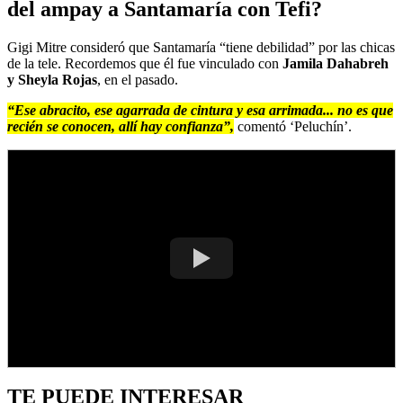
del ampay a Santamaría con Tefi?
Gigi Mitre consideró que Santamaría “tiene debilidad” por las chicas
de la tele. Recordemos que él fue vinculado con
Jamila Dahabreh
y Sheyla Rojas
, en el pasado.
“Ese abracito, ese agarrada de cintura y esa arrimada... no es que
recién se conocen, allí hay confianza”,
comentó ‘Peluchín’.
TE PUEDE INTERESAR