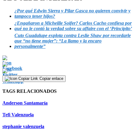
¿Por qué Edwin Sierra y Pilar Gasca no quieren convivir y
tampoco tener hijos?
¿Engañaron a Micheille Soifer? Carlos Cacho confiesa por
qué no le contó la verdad sobre su affaire con el ‘Principito’
Cuto Guadalupe explota contra Leslie Shaw por recordarle
que “no tiene mujer”: “La llamo y la encaro
personalmente”
Copiar enlace
TAGS RELACIONADOS
Anderson Santamaría
Tefi Valenzuela
stephanie valenzuela