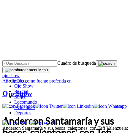
Cuadro de búsqueda
OJO
>
Menú
ojo show
Videos
Añadir
Ojo
como fuente preferida en
Ojo Show
Policial
Ojo Show
Mujer
Locomundo
Actualidad
Deportes
Anderson Santamaría y sus
Anderson Santamaría y sus besos ‘calentones’ con Tefi Valenzuela:
besos ‘calentones’ con Tefi