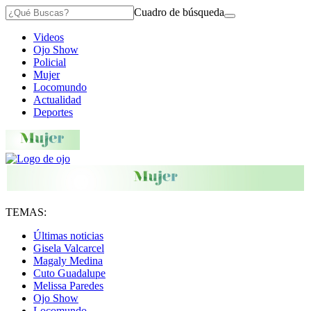
Cuadro de búsqueda
Videos
Ojo Show
Policial
Mujer
Locomundo
Actualidad
Deportes
TEMAS:
Últimas noticias
Gisela Valcarcel
Magaly Medina
Cuto Guadalupe
Melissa Paredes
Ojo Show
Locomundo