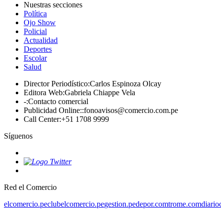
Nuestras secciones
Política
Ojo Show
Policial
Actualidad
Deportes
Escolar
Salud
Director Periodístico
:
Carlos Espinoza Olcay
Editora Web
:
Gabriela Chiappe Vela
-
:
Contacto comercial
Publicidad Online:
:
fonoavisos@comercio.com.pe
Call Center
:
+51 1708 9999
Síguenos
Red el Comercio
elcomercio.pe
clubelcomercio.pe
gestion.pe
depor.com
trome.com
diario