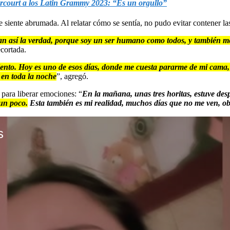
rcourt a los Latin Grammy 2023: “Es un orgullo”
 siente abrumada. Al relatar cómo se sentía, no pudo evitar contener la
an así la verdad, porque soy un ser humano como todos, y también me
ecortada.
ento. Hoy es uno de esos días, donde me cuesta pararme de mi cama, m
 en toda la noche
”, agregó.
 para liberar emociones: “
En la mañana, unas tres horitas, estuve desp
un poco.
Esta también es mi realidad, muchos días que no me ven, o
s