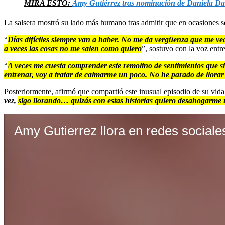
MIRA ESTO:
Amy Gutiérrez tras nominación de Daniela Da
La salsera mostró su lado más humano tras admitir que en ocasiones se
“
Días difíciles siempre van a haber. No me da vergüenza que me ve
a veces las cosas no me salen como quiero
”, sostuvo con la voz entr
“
A veces me cuesta comprender este remolino de sentimientos que si
entrenar, voy a tratar de calmarme un poco. No he parado de llorar
Posteriormente, afirmó que compartió este inusual episodio de su vida
vez,
sigo llorando… quizás con estas historias quiero desahogarme 
Amy Gutierrez llora en redes sociale