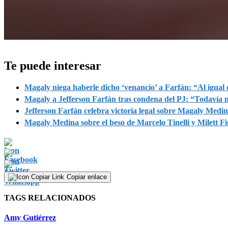
0
seconds
of
Te puede interesar
2
minutes,
31
Magaly niega haberle dicho ‘venancio’ a Farfán: “Al igual
seconds
Volume
Magaly a Jefferson Farfán tras condena del PJ: “Todavía n
90%
Jefferson Farfán celebra victoria legal sobre Magaly Medina
Magaly Medina sobre el beso de Marcelo Tinelli y Milett Fi
Copiar enlace
TAGS RELACIONADOS
Amy Gutiérrez