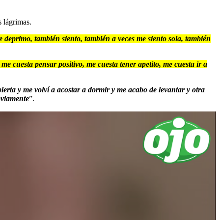
s lágrimas.
 deprimo, también siento, también a veces me siento sola, también
e cuesta pensar positivo, me cuesta tener apetito, me cuesta ir a
ierta y me volví a acostar a dormir y me acabo de levantar y otra
bviamente
”.