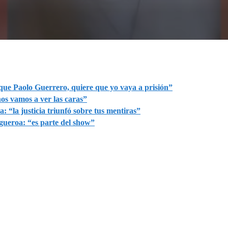
 que Paolo Guerrero, quiere que yo vaya a prisión”
os vamos a ver las caras”
: “la justicia triunfó sobre tus mentiras”
gueroa: “es parte del show”