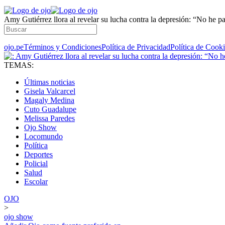
Amy Gutiérrez llora al revelar su lucha contra la depresión: “No he 
ojo.pe
Términos y Condiciones
Política de Privacidad
Política de Cook
TEMAS:
Últimas noticias
Gisela Valcarcel
Magaly Medina
Cuto Guadalupe
Melissa Paredes
Ojo Show
Locomundo
Política
Deportes
Policial
Salud
Escolar
OJO
>
ojo show