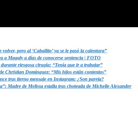
olver, pero al ‘Caballito’ ya se le pasó la calentura”
a a Magaly a días de conocerse sentencia | FOTO
urante riesgosa cirugía: “Tenía que ir a trabajar”
 de Christian Domínguez: “Mis hijos están contentos”
nce tras tierno mensaje en Instagram: ¿Son pareja?
a”: Madre de Melissa estalla tras choteada de Michelle Alexander