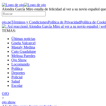
Alondra García Miro estalla de felicidad al ver a su novio español q
ojo.pe
Términos y Condiciones
Política de Privacidad
Política de Cook
TEMAS:
Últimas noticias
Gisela Valcarcel
Magaly Medina
Cuto Guadalupe
Melissa Paredes
Ojo Show
Locomundo
Política
Deportes
Policial
Salud
Escolar
OJO
>
ojo show