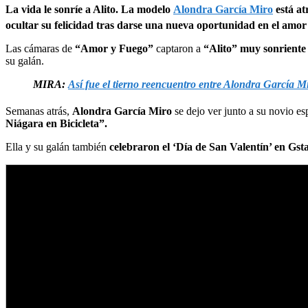
La vida le sonríe a Alito. La modelo
Alondra García Miro
está at
ocultar su felicidad tras darse una nueva oportunidad en el amor
Las cámaras de
“Amor y Fuego”
captaron a
“Alito” muy sonriente 
su galán.
MIRA:
Así fue el tierno reencuentro entre Alondra García 
Semanas atrás,
Alondra García Miro
se dejo ver junto a su novio es
Niágara en Bicicleta”.
Ella y su galán también
celebraron el ‘Día de San Valentín’ en Gst