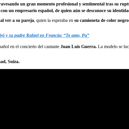
ravesando un gran momento profesional y sentimental tras su rupt
 con un empresario español, de quien aún se desconoce su identida
al ver a su pareja
, quien la esperaba en
su camioneta de color negro
Miró y su padre Rafael en Francia: “Te amo, Pa”
pañol en el concierto del cantante
Juan Luis Guerra.
La modelo se luci
aad, Suiza.