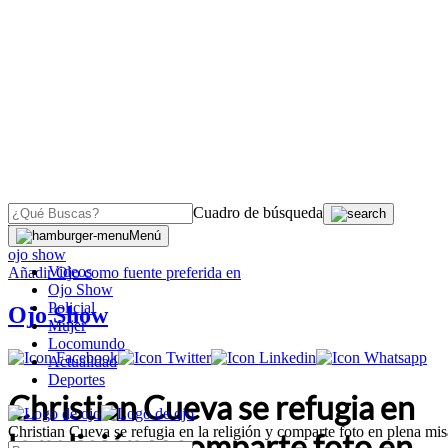
Cuadro de búsqueda
OJO
>
Menú
ojo show
Videos
Añadir
Ojo
como fuente preferida en
Ojo Show
Policial
Ojo Show
Mujer
Locomundo
Actualidad
Deportes
Christian Cueva se refugia en
Christian Cueva se refugia en la religión y comparte foto en plena mis
la religión y comparte foto en