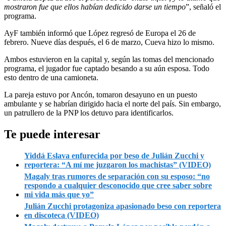
mostraron fue que ellos habían dedicido darse un tiempo
”, señaló el
programa.
AyF también informó que López regresó de Europa el 26 de
febrero. Nueve días después, el 6 de marzo, Cueva hizo lo mismo.
Ambos estuvieron en la capital y, según las tomas del mencionado
programa, el jugador fue captado besando a su aún esposa. Todo
esto dentro de una camioneta.
La pareja estuvo por Ancón, tomaron desayuno en un puesto
ambulante y se habrían dirigido hacia el norte del país. Sin embargo,
un patrullero de la PNP los detuvo para identificarlos.
Te puede interesar
Yiddá Eslava enfurecida por beso de Julián Zucchi y
reportera: “A mí me juzgaron los machistas” (VIDEO)
Magaly tras rumores de separación con su esposo: “no
respondo a cualquier desconocido que cree saber sobre
mi vida más que yo”
Julián Zucchi protagoniza apasionado beso con reportera
en discoteca (VIDEO)