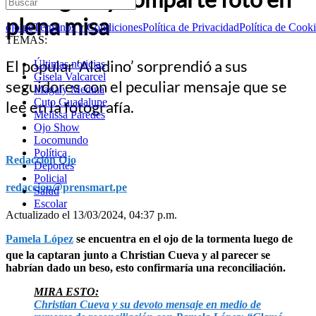
plena misa
ojo.pe
Términos y Condiciones
Política de Privacidad
Política de Cook
TEMAS:
El popular ‘Aladino’ sorprendió a sus
Últimas noticias
Gisela Valcarcel
seguidores con el peculiar mensaje que se
Magaly Medina
Cuto Guadalupe
lee en la fotografía.
Melissa Paredes
Ojo Show
Locomundo
Política
Redacción Ojo
Deportes
Policial
redaccion@prensmart.pe
Salud
Escolar
Actualizado el 13/03/2024, 04:37 p.m.
Pamela López
se encuentra en el ojo de la tormenta luego de
que la captaran junto a Christian Cueva y al parecer se
habrían dado un beso, esto confirmaría una reconciliación.
MIRA ESTO:
Christian Cueva y su devoto mensaje en medio de