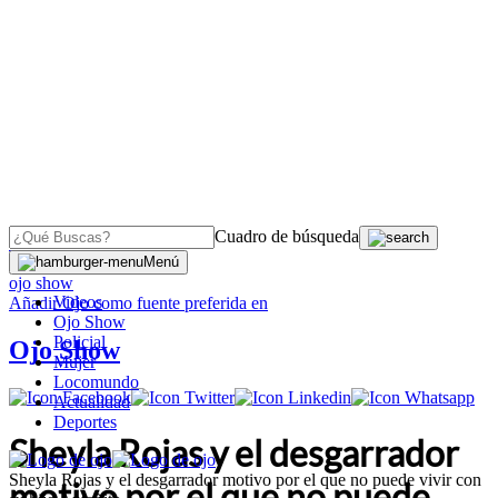
Cuadro de búsqueda
OJO
>
Menú
ojo show
Videos
Añadir
Ojo
como fuente preferida en
Ojo Show
Policial
Ojo Show
Mujer
Locomundo
Actualidad
Deportes
Sheyla Rojas y el desgarrador
Sheyla Rojas y el desgarrador motivo por el que no puede vivir con
motivo por el que no puede