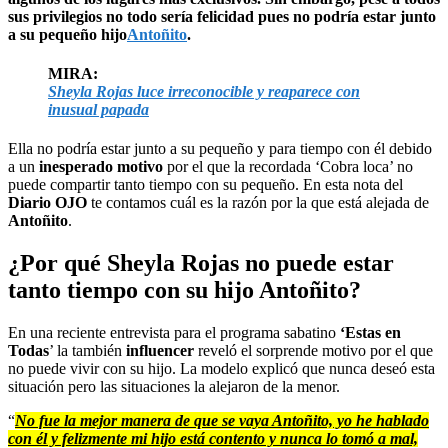
sus privilegios no todo sería felicidad pues no podría estar junto
a su pequeño hijo
Antoñito
.
MIRA:
Sheyla Rojas luce irreconocible y reaparece con
inusual papada
Ella no podría estar junto a su pequeño y para tiempo con él debido
a un
inesperado motivo
por el que la recordada ‘Cobra loca’ no
puede compartir tanto tiempo con su pequeño. En esta nota del
Diario OJO
te contamos cuál es la razón por la que está alejada de
Antoñito
.
¿Por qué Sheyla Rojas no puede estar
tanto tiempo con su hijo Antoñito?
En una reciente entrevista para el programa sabatino
‘Estas en
Todas
’ la también
influencer
reveló el sorprende motivo por el que
no puede vivir con su hijo. La modelo explicó que nunca deseó esta
situación pero las situaciones la alejaron de la menor.
“
No fue la mejor manera de que se vaya Antoñito, yo he hablado
con él y felizmente mi hijo está contento y nunca lo tomó a mal,