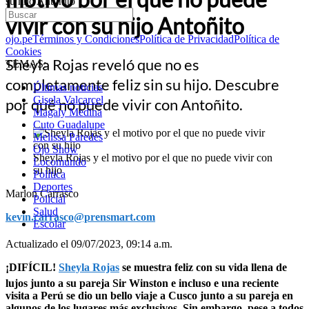
su hijo Antoñito
vivir con su hijo Antoñito
ojo.pe
Términos y Condiciones
Política de Privacidad
Política de
Cookies
Sheyla Rojas reveló que no es
TEMAS:
completamente feliz sin su hijo. Descubre
Últimas noticias
Gisela Valcarcel
por qué no puede vivir con Antoñito.
Magaly Medina
Cuto Guadalupe
Melissa Paredes
Ojo Show
Sheyla Rojas y el motivo por el que no puede vivir con
Locomundo
su hijo
Política
Deportes
Marlon Carrasco
Policial
Salud
kevin.carrasco@prensmart.com
Escolar
Actualizado el 09/07/2023, 09:14 a.m.
¡DIFÍCIL!
Sheyla Rojas
se muestra feliz con su vida llena de
lujos junto a su pareja Sir Winston e incluso e una reciente
visita a Perú se dio un bello viaje a Cusco junto a su pareja en
algunos de los lugares más exclusivos. Sin embargo, pese a todos