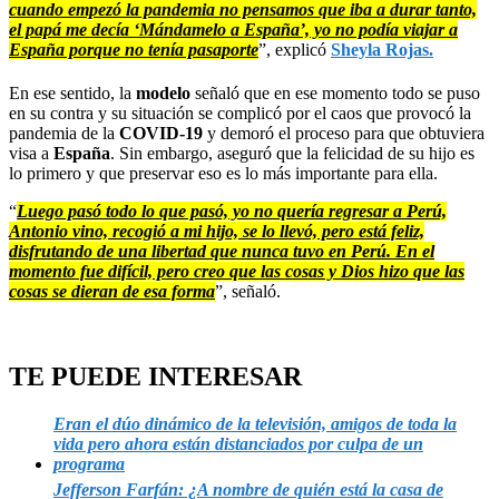
cuando empezó la pandemia no pensamos que iba a durar tanto,
el papá me decía ‘Mándamelo a España’, yo no podía viajar a
España porque no tenía pasaporte
”, explicó
Sheyla Rojas.
En ese sentido, la
modelo
señaló que en ese momento todo se puso
en su contra y su situación se complicó por el caos que provocó la
pandemia de la
COVID-19
y demoró el proceso para que obtuviera
visa a
España
. Sin embargo, aseguró que la felicidad de su hijo es
lo primero y que preservar eso es lo más importante para ella.
“
Luego pasó todo lo que pasó, yo no quería regresar a Perú,
Antonio vino, recogió a mi hijo, se lo llevó, pero está feliz,
disfrutando de una libertad que nunca tuvo en Perú. En el
momento fue difícil, pero creo que las cosas y Dios hizo que las
cosas se dieran de esa forma
”, señaló.
TE PUEDE INTERESAR
Eran el dúo dinámico de la televisión, amigos de toda la
vida pero ahora están distanciados por culpa de un
programa
Jefferson Farfán: ¿A nombre de quién está la casa de