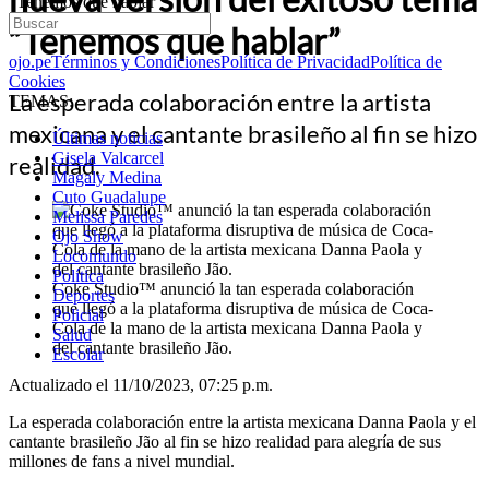
“Tenemos que hablar”
“Tenemos que hablar”
ojo.pe
Términos y Condiciones
Política de Privacidad
Política de
Cookies
La esperada colaboración entre la artista
TEMAS:
mexicana y el cantante brasileño al fin se hizo
Últimas noticias
Gisela Valcarcel
realidad.
Magaly Medina
Cuto Guadalupe
Melissa Paredes
Ojo Show
Locomundo
Política
Coke Studio™ anunció la tan esperada colaboración
Deportes
que llegó a la plataforma disruptiva de música de Coca-
Policial
Cola de la mano de la artista mexicana Danna Paola y
Salud
del cantante brasileño Jão.
Escolar
Actualizado el 11/10/2023, 07:25 p.m.
La esperada colaboración entre la artista mexicana Danna Paola y el
cantante brasileño Jão al fin se hizo realidad para alegría de sus
millones de fans a nivel mundial.