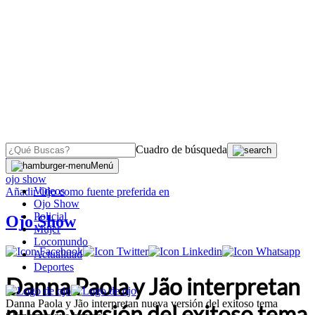
Cuadro de búsqueda
OJO
>
Menú
ojo show
Videos
Añadir
Ojo
como fuente preferida en
Ojo Show
Policial
Ojo Show
Mujer
Locomundo
Actualidad
Deportes
Danna Paola y Jão interpretan
Danna Paola y Jão interpretan nueva versión del exitoso tema
nueva versión del exitoso tema