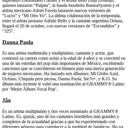
superastro colombiano Camilo y el artista indio Diljit Dosanjh,
quienes lanzaron “Palpita”, la banda brasileña BaianaSystem y el
artista mexicano Adriel Favela lanzaron nuevas versiones de
“Lucro” y “Mi Otro Yo”. La última colaboración de la temporada,
entre el artista peruano Adrián Bello y la cantante argentina Oriana,
llegará el 20 de octubre, con nuevas versiones de “Escondidos” y
“325″.
Danna Paola
Es una artista multimedia y multiplatino, cantante y actriz, que
comenzó su carrera como actriz a la edad de 4 años y se convirtió en
una de las estrellas del pop más importantes de México, escribiendo
canciones que se convirtieron en himnos para una nueva generación
de mujeres mexicanas. Ha lanzado seis álbumes: Mi Globo Azul,
Océano, Chiquita pero picosa, Danna Paola, Sie7e+, y K.O. Su
álbum más reciente le valió una nominación al GRAMMY® Latino
por ‘Mejor Álbum Vocal Pop’.
Jão
Es un artista multiplatino y dos veces nominado al GRAMMY®
Latino. Es, quizás, uno de los cantantes brasileños más grandes y
completos de la actualidad gracias a que ha experimentado con
diferentes géneros para complacer a la multitud de fanáticos. Jão ya