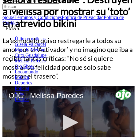
por mostrar su ‘toto’ en atrevido bikini
a Melissa por mostrar su ‘toto’
ojo.pe
Términos y Condiciones
Política de Privacidad
Política de
en atrevido bikini
Cookies
TEMAS:
Últimas noticias
La exmodelo quiso restregarle a todos su
Gisela Valcarcel
amor por el ‘Activador’ y no imagino que iba a
Magaly Medina
Cuto Guadalupe
recibir tantas críticas: “No sé si quiere
Melissa Paredes
mostrar su felicidad porque solo sabe
Ojo Show
Locomundo
mostrar el trasero”.
Política
Deportes
Policial
Salud
OJO | Melissa Paredes
Escolar