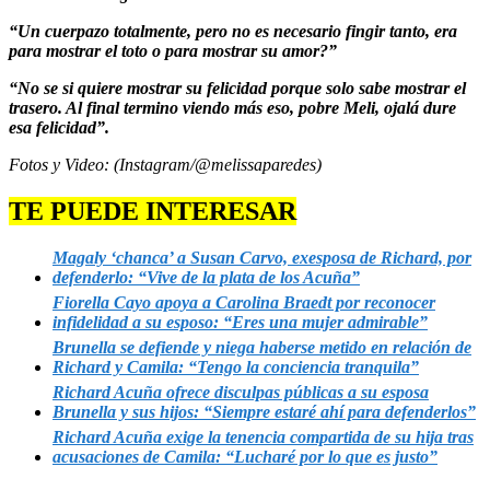
“Un cuerpazo totalmente, pero no es necesario fingir tanto, era
para mostrar el toto o para mostrar su amor?”
“No se si quiere mostrar su felicidad porque solo sabe mostrar el
trasero. Al final termino viendo más eso, pobre Meli, ojalá dure
esa felicidad”.
Fotos y Video: (Instagram/@melissaparedes)
TE PUEDE INTERESAR
Magaly ‘chanca’ a Susan Carvo, exesposa de Richard, por
defenderlo: “Vive de la plata de los Acuña”
Fiorella Cayo apoya a Carolina Braedt por reconocer
infidelidad a su esposo: “Eres una mujer admirable”
Brunella se defiende y niega haberse metido en relación de
Richard y Camila: “Tengo la conciencia tranquila”
Richard Acuña ofrece disculpas públicas a su esposa
Brunella y sus hijos: “Siempre estaré ahí para defenderlos”
Richard Acuña exige la tenencia compartida de su hija tras
acusaciones de Camila: “Lucharé por lo que es justo”