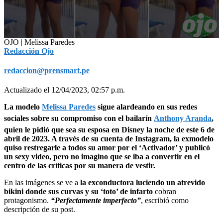
0
OJO | Melissa Paredes
seconds
Redacción Ojo
of
29
redaccion@prensmart.pe
seconds
Actualizado el 12/04/2023, 02:57 p.m.
La modelo
Melissa Paredes
sigue alardeando en sus redes
sociales sobre su compromiso con el bailarín
Anthony Aranda
,
quien le pidió que sea su esposa en Disney la noche de este 6 de
abril de 2023. A través de su cuenta de Instagram, la exmodelo
quiso restregarle a todos su amor por el ‘Activador’ y publicó
un sexy video, pero no imagino que se iba a convertir en el
centro de las críticas por su manera de vestir.
En las imágenes se ve a
la exconductora luciendo un atrevido
bikini donde sus curvas y su ‘toto’ de infarto
cobran
protagonismo.
“Perfectamente imperfecto”
, escribió como
descripción de su post.