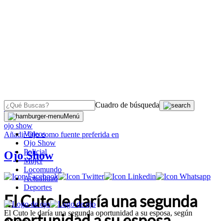
Cuadro de búsqueda
OJO
>
Menú
ojo show
Videos
Añadir
Ojo
como fuente preferida en
Ojo Show
Policial
Ojo Show
Mujer
Locomundo
Actualidad
Deportes
El Cuto le daría una segunda
El Cuto le daría una segunda oportunidad a su esposa, según
oportunidad a su esposa,