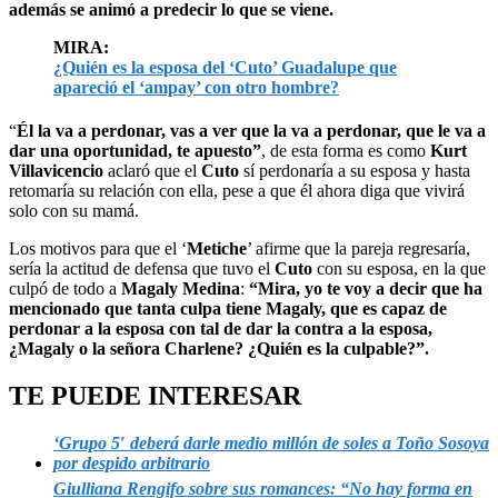
además se animó a predecir lo que se viene.
MIRA:
¿Quién es la esposa del ‘Cuto’ Guadalupe que
apareció el ‘ampay’ con otro hombre?
“
Él la va a perdonar, vas a ver que la va a perdonar, que le va a
dar una oportunidad, te apuesto”
, de esta forma es como
Kurt
Villavicencio
aclaró que el
Cuto
sí perdonaría a su esposa y hasta
retomaría su relación con ella, pese a que él ahora diga que vivirá
solo con su mamá.
Los motivos para que el ‘
Metiche
’ afirme que la pareja regresaría,
sería la actitud de defensa que tuvo el
Cuto
con su esposa, en la que
culpó de todo a
Magaly Medina
:
“Mira, yo te voy a decir que ha
mencionado que tanta culpa tiene Magaly, que es capaz de
perdonar a la esposa con tal de dar la contra a la esposa,
¿Magaly o la señora Charlene? ¿Quién es la culpable?”.
TE PUEDE INTERESAR
‘Grupo 5′ deberá darle medio millón de soles a Toño Sosoya
por despido arbitrario
Giulliana Rengifo sobre sus romances: “No hay forma en