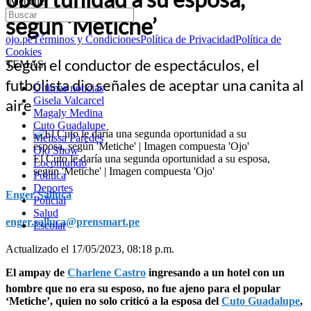
‘Metiche’
según ‘Metiche’
ojo.pe
Términos y Condiciones
Política de Privacidad
Política de
Cookies
Según el conductor de espectáculos, el
TEMAS:
futbolista dio señales de aceptar una canita al
Últimas noticias
Gisela Valcarcel
aire
Magaly Medina
Cuto Guadalupe
Melissa Paredes
Ojo Show
El Cuto le daría una segunda oportunidad a su esposa,
Locomundo
según 'Metiche' | Imagen compuesta 'Ojo'
Política
Deportes
Enger Salluca
Policial
Salud
enger.salluca@prensmart.pe
Escolar
Actualizado el 17/05/2023, 08:18 p.m.
El ampay de
Charlene Castro
ingresando a un hotel con un
hombre que no era su esposo, no fue ajeno para el popular
‘Metiche’, quien no solo criticó a la esposa del
Cuto Guadalupe
,