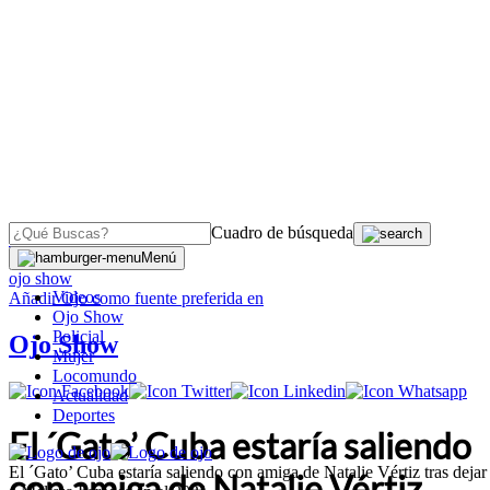
Cuadro de búsqueda
OJO
>
Menú
ojo show
Videos
Añadir
Ojo
como fuente preferida en
Ojo Show
Policial
Ojo Show
Mujer
Locomundo
Actualidad
Deportes
El ´Gato’ Cuba estaría saliendo
El ´Gato’ Cuba estaría saliendo con amiga de Natalie Vértiz tras dejar
con amiga de Natalie Vértiz