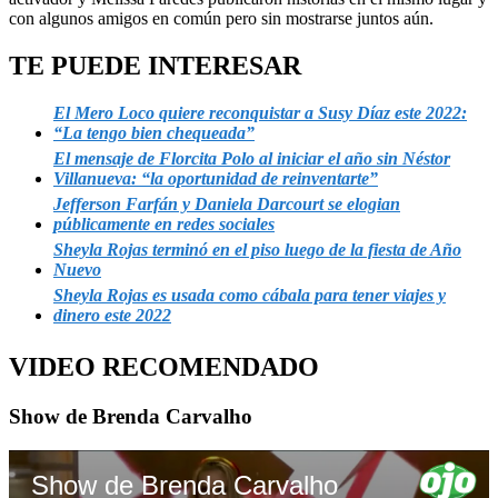
con algunos amigos en común pero sin mostrarse juntos aún.
TE PUEDE INTERESAR
El Mero Loco quiere reconquistar a Susy Díaz este 2022:
“La tengo bien chequeada”
El mensaje de Florcita Polo al iniciar el año sin Néstor
Villanueva: “la oportunidad de reinventarte”
Jefferson Farfán y Daniela Darcourt se elogian
públicamente en redes sociales
Sheyla Rojas terminó en el piso luego de la fiesta de Año
Nuevo
Sheyla Rojas es usada como cábala para tener viajes y
dinero este 2022
VIDEO RECOMENDADO
Show de Brenda Carvalho
Show de Brenda Carvalho