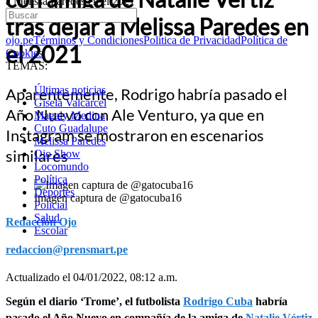
a Melissa Paredes en el 2021
tras dejar a Melissa Paredes en
ojo.pe
Términos y Condiciones
Política de Privacidad
Política de
el 2021
Cookies
TEMAS:
Últimas noticias
Aparentemente, Rodrigo habría pasado el
Gisela Valcarcel
Año Nuevo con Ale Venturo, ya que en
Magaly Medina
Cuto Guadalupe
Instagram se mostraron en escenarios
Melissa Paredes
similares
Ojo Show
Locomundo
Política
Deportes
Imagen captura de @gatocuba16
Policial
Salud
Redacción Ojo
Escolar
redaccion@prensmart.pe
Actualizado el 04/01/2022, 08:12 a.m.
Según el diario ‘Trome’, el futbolista
Rodrigo Cuba
habría
pasado el Año Nuevo en compañía de la amiga de
Natalie Vértiz