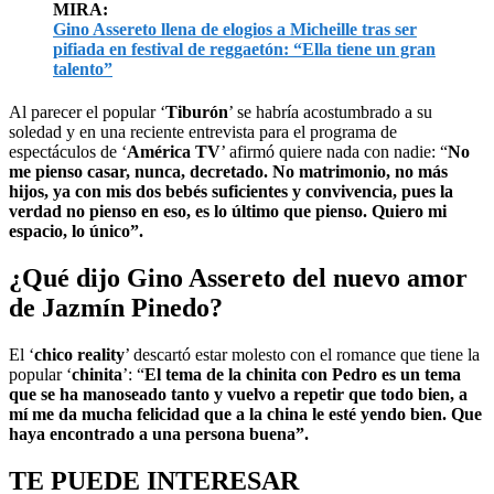
MIRA:
Gino Assereto llena de elogios a Micheille tras ser
pifiada en festival de reggaetón: “Ella tiene un gran
talento”
Al parecer el popular ‘
Tiburón
’ se habría acostumbrado a su
soledad y en una reciente entrevista para el programa de
espectáculos de ‘
América TV
’ afirmó quiere nada con nadie: “
No
me pienso casar, nunca, decretado. No matrimonio, no más
hijos, ya con mis dos bebés suficientes y convivencia, pues la
verdad no pienso en eso, es lo último que pienso. Quiero mi
espacio, lo único”.
¿Qué dijo Gino Assereto del nuevo amor
de Jazmín Pinedo?
El ‘
chico reality
’ descartó estar molesto con el romance que tiene la
popular ‘
chinita
’: “
El tema de la chinita con Pedro es un tema
que se ha manoseado tanto y vuelvo a repetir que todo bien, a
mí me da mucha felicidad que a la china le esté yendo bien. Que
haya encontrado a una persona buena”.
TE PUEDE INTERESAR