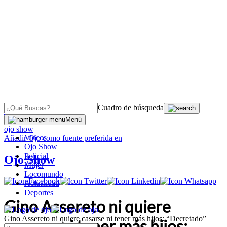
Cuadro de búsqueda
OJO
>
Menú
ojo show
Videos
Añadir
Ojo
como fuente preferida en
Ojo Show
Policial
Ojo Show
Mujer
Locomundo
Actualidad
Deportes
Gino Assereto ni quiere
Gino Assereto ni quiere casarse ni tener más hijos: “Decretado”
casarse ni tener más hijos: