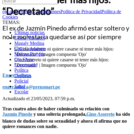
“Decretado”
ojo.pe
Términos y Condiciones
Política de Privacidad
Política de
Cookies
TEMAS:
El ex de Jazmín Pinedo afirmó estar soltero y
Últimas noticias
no le molestaría quedarse así por siempre
Gisela Valcarcel
Magaly Medina
Cuto Guadalupe
Melissa Paredes
Ojo Show
Gino Assereto ni quiere casarse ni tener más hijos:
Locomundo
"Decretado" | Imagen compuesta 'Ojo'
Política
Enger Salluca
Deportes
Policial
Salud
enger.salluca@prensmart.pe
Escolar
Actualizado el 23/05/2023, 07:59 p.m.
Tras cuatro años de haber culminado su relación con
Jazmín Pinedo
y una soltería prolongada,
Gino Assereto
ha sido
blanco de dudas sobre su sexualidad y ahora él afirma que no
quiere romances con nadie.