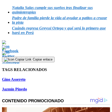
Natalia Salas cumple sus sueños tras finalizar sus
quimioterapias
Padre de familia pierde la vida al ayudar a patitos a cruzar
la pista
Cuándo regresa Greyssi Ortega y qué será lo primero que
hará en Perú
Copiar enlace
TAGS RELACIONADOS
Gino Assereto
Jazmín Pinedo