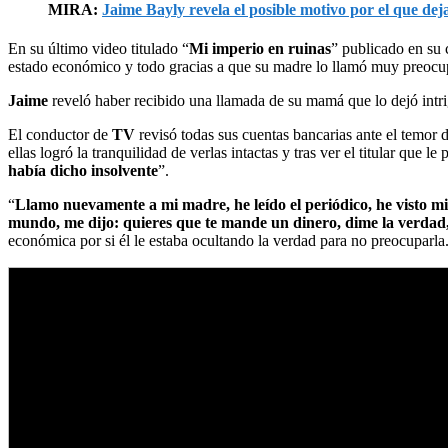
MIRA:
Jaime Bayly revela el posible motivo por el que de
En su último video titulado “
Mi imperio en ruinas
” publicado en su
estado económico y todo gracias a que su madre lo llamó muy preocup
Jaime
reveló haber recibido una llamada de su mamá que lo dejó intr
El conductor de
TV
revisó todas sus cuentas bancarias ante el temor 
ellas logró la tranquilidad de verlas intactas y tras ver el titular que l
había dicho insolvente
”.
“
Llamo nuevamente a mi madre, he leído el periódico, he visto mis
mundo, me dijo: quieres que te mande un dinero, dime la verdad, 
económica por si él le estaba ocultando la verdad para no preocuparla