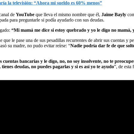
jaría la televisión: “Ahora mi sueldo es 60% menos”
 canal de
YouTube
que lleva el mismo nombre que él,
Jaime Bayly
conf
ada para preguntarle si podía ayudarlo con sus deudas.
igado:
“Mi mamá me dice si estoy quebrado y yo le digo no mamá, yo
de que le pase una de sus pesadillas recurrentes de abrir sus cuentas y 
e pasó su madre, no pudo evitar reírse: “
Nadie podría dar fe de que solt
 cuentas bancarias y le digo, no, no soy insolvente, no te preocup
tienes deudas, no puedes pagarlas y si es así yo te ayudo
”, de esta
.