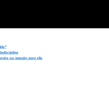
ida”
indisciplina
stra sus tatuajes para ella