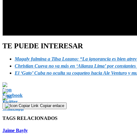
TE PUEDE INTERESAR
Magaly fulmina a Tilsa Lozano: “La ignorancia es bien atrev
Christian Cueva no va más en ‘Alianza Lima’ por constantes 
El ‘Gato’ Cuba no oculta su coqueteo hacia Ale Venturo y mue
Copiar enlace
TAGS RELACIONADOS
Jaime Bayly