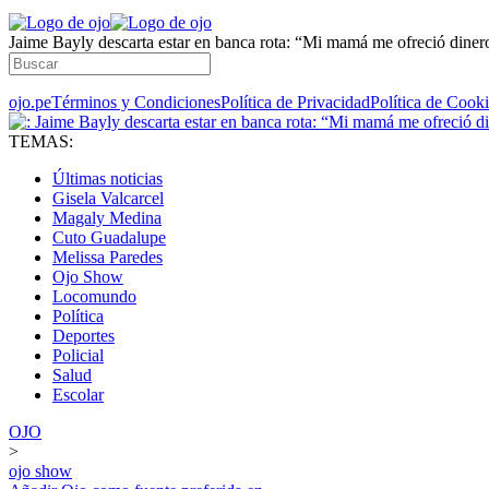
Jaime Bayly descarta estar en banca rota: “Mi mamá me ofreció diner
ojo.pe
Términos y Condiciones
Política de Privacidad
Política de Cook
TEMAS:
Últimas noticias
Gisela Valcarcel
Magaly Medina
Cuto Guadalupe
Melissa Paredes
Ojo Show
Locomundo
Política
Deportes
Policial
Salud
Escolar
OJO
>
ojo show