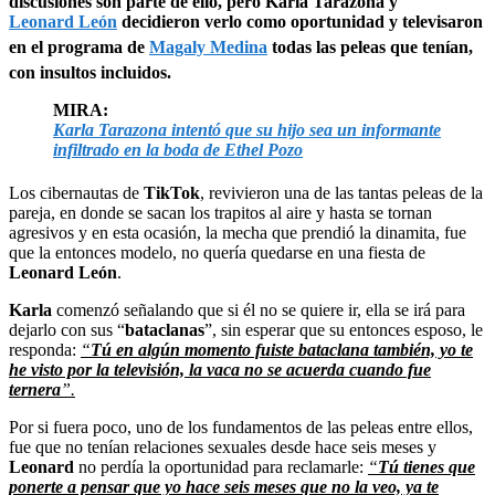
discusiones son parte de ello, pero Karla Tarazona y
Leonard León
decidieron verlo como oportunidad y televisaron
en el programa de
Magaly Medina
todas las peleas que tenían,
con insultos incluidos.
MIRA:
Karla Tarazona intentó que su hijo sea un informante
infiltrado en la boda de Ethel Pozo
Los cibernautas de
TikTok
, revivieron una de las tantas peleas de la
pareja, en donde se sacan los trapitos al aire y hasta se tornan
agresivos y en esta ocasión, la mecha que prendió la dinamita, fue
que la entonces modelo, no quería quedarse en una fiesta de
Leonard León
.
Karla
comenzó señalando que si él no se quiere ir, ella se irá para
dejarlo con sus “
bataclanas
”, sin esperar que su entonces esposo, le
responda:
“
Tú en algún momento fuiste bataclana también, yo te
he visto por la televisión, la vaca no se acuerda cuando fue
ternera
”.
Por si fuera poco, uno de los fundamentos de las peleas entre ellos,
fue que no tenían relaciones sexuales desde hace seis meses y
Leonard
no perdía la oportunidad para reclamarle:
“
Tú tienes que
ponerte a pensar que yo hace seis meses que no la veo, ya te