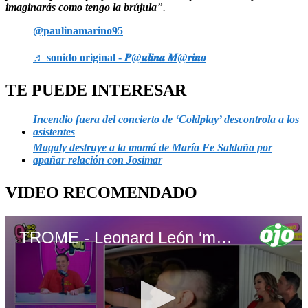
imaginarás como tengo la brújula
”.
@paulinamarino95
♬ sonido original - 𝑷@𝒖𝒍𝒊𝒏𝒂 𝑴@𝒓𝒊𝒏𝒐
TE PUEDE INTERESAR
Incendio fuera del concierto de ‘Coldplay’ descontrola a los
asistentes
Magaly destruye a la mamá de María Fe Saldaña por
apañar relación con Josimar
VIDEO RECOMENDADO
TROME - Leonard León ‘multiplica por cero’ boda de Karla Tarazona y Christian Domínguez