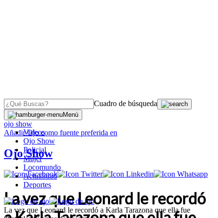
Cuadro de búsqueda
OJO
>
Menú
ojo show
Videos
Añadir
Ojo
como fuente preferida en
Ojo Show
Policial
Ojo Show
Mujer
Locomundo
Actualidad
Deportes
La vez que Leonard le recordó
La vez que Leonard le recordó a Karla Tarazona que ella fue
a Karla Tarazona que ella fue