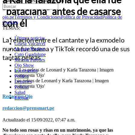
“bataclana” antes de casarse con él
“bataclana” antes de casarse
ojo.pe
Términos y Condiciones
Política de Privacidad
Política de
con él
Cookies
TEMAS:
Últimas noticias
La relación entre el cantante y la exmodelo
Gisela Valcarcel
nunca fue buena y TikTok recordó una de sus
Magaly Medina
Cuto Guadalupe
tantas peleas
Melissa Paredes
Ojo Show
Locomundo
Política
Las peleas de Leonard y Karla Tarazona | Imagen
Deportes
compuesta 'Ojo'
Policial
Salud
Redacción Ojo
Escolar
redaccion@prensmart.pe
Actualizado el 15/09/2022, 07:47 a.m.
No todo son rosas y risas en un matrimonio, ya que las