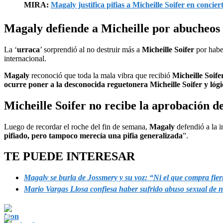
MIRA:
Magaly justifica pifias a Micheille Soifer en conci
Magaly defiende a Micheille por abucheos e
La ‘
urraca
’ sorprendió al no destruir más a
Micheille Soifer
por haber
internacional.
Magaly
reconoció que toda la mala vibra que recibió
Micheille Soife
ocurre poner a la desconocida reguetonera Micheille Soifer y lóg
Micheille Soifer no recibe la aprobación
Luego de recordar el roche del fin de semana,
Magaly
defendió a la i
pifiado, pero tampoco merecía una pifia generalizada
”.
TE PUEDE INTERESAR
Magaly se burla de Jossmery y su voz: “Ni el que compra fierro
Mario Vargas Llosa confiesa haber sufrido abuso sexual de 