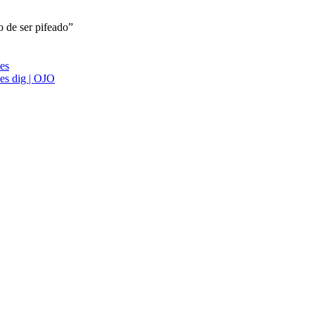
o de ser pifeado”
ies