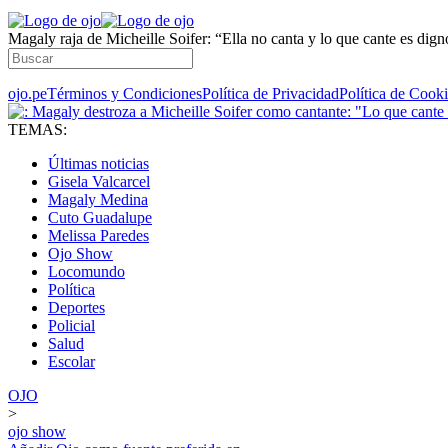
Magaly raja de Micheille Soifer: “Ella no canta y lo que cante es dign
ojo.pe
Términos y Condiciones
Política de Privacidad
Política de Cook
TEMAS:
Últimas noticias
Gisela Valcarcel
Magaly Medina
Cuto Guadalupe
Melissa Paredes
Ojo Show
Locomundo
Política
Deportes
Policial
Salud
Escolar
OJO
>
ojo show