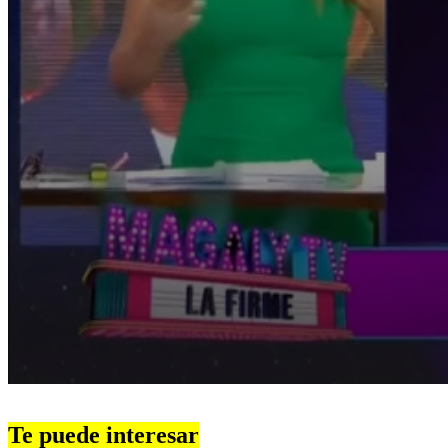
0
seconds
of
Te puede interesar
3