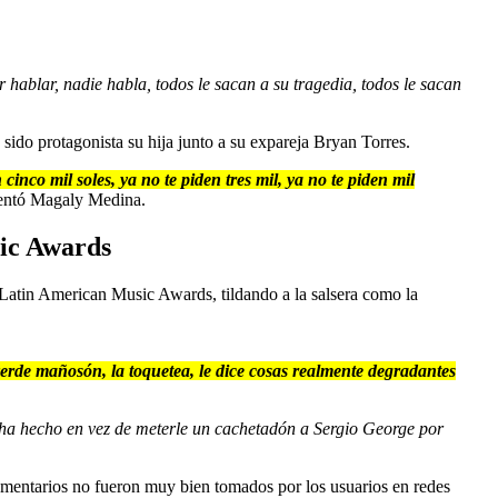
hablar, nadie habla, todos le sacan a su tragedia, todos le sacan
 sido protagonista su hija junto a su expareja Bryan Torres.
 cinco mil soles, ya no te piden tres mil, ya no te piden mil
ntó Magaly Medina.
sic Awards
 Latin American Music Awards, tildando a la salsera como la
verde mañosón, la toquetea, le dice cosas realmente degradantes
lla ha hecho en vez de meterle un cachetadón a Sergio George por
omentarios no fueron muy bien tomados por los usuarios en redes