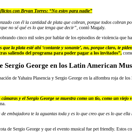
flictos con Bryan Torres: “No estoy para nadie”
zado con él la cantidad de plata que cobran, porque todos cobran por 
orque no sé qué es lo que tenga que decir”,
contó Magaly.
obrando cinco mil soles por hablar de los episodios de violencia que ha
s que la plata esté ahí ‘contante y sonante’, no, porque claro, te piden
tras saliendo del programa para poder pagar a los invitados”,
come
de Sergio George en los Latin American Mu
ipación de Yahaira Plasencia y Sergio George en la alfombra roja de los
te cámaras y el Sergio George se muestra como un tío, como un viejo 
na.
vas de embajadora te la aguantas toda y es lo que creo que es lo que e
ota de Sergio George y que el evento musical fue pet friendly. Estos c