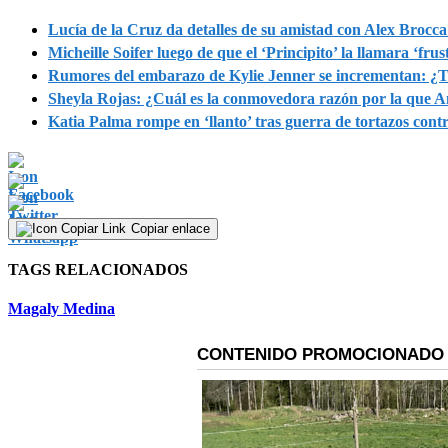
minutes,
16
Lucía de la Cruz da detalles de su amistad con Alex Broc
seconds
Volume
Micheille Soifer luego de que el ‘Principito’ la llamara ‘fr
90%
Rumores del embarazo de Kylie Jenner se incrementan: ¿
Sheyla Rojas: ¿Cuál es la conmovedora razón por la que Ant
Katia Palma rompe en ‘llanto’ tras guerra de tortazos con
Copiar enlace
TAGS RELACIONADOS
Magaly Medina