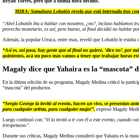
Bryan Torres, pero que a última hora declinó.
MIRA:
Samahara Lobatón revela que está internada tras con
“Abel Lobatón iba a hablar con nosotros, ¿no?, incluso habíamos tran
provecho monetario, es así, pero bueno, al final decidió no hablar p
Además, la popular Urraca, entre risas, reveló que Lobatón le estaba c
“Así es, así pasa, hay gente que al final no quiere, ‘dice no’, por má
quiniento
s, acá un poco más vamos a tener que trabajar horas ex
Magaly dice que Yahaira es la “mascota” 
En la última edición de su programa, Magaly Medina criticó la partic
“mascota” del productor.
“Sergio George la invitó al evento, hacen un vivo, se presentan an
para cualquier artista, para cualquier mujer”,
expresó Magaly Medi
Luego continuó con: “é
l la invitó a ir con él a este evento, cuando 
irrespetuoso”.
Durante sus críticas, Magaly Medina consideró que Yahaira es la masc