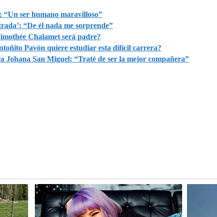
ca: “Un ser humano maravilloso”
ustrada’: “De él nada me sorprende”
Timothée Chalamet será padre?
oñito Pavón quiere estudiar esta difícil carrera?
tra Johana San Miguel: “Traté de ser la mejor compañera”