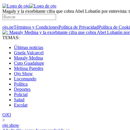
Magaly y la exorbitante cifra que cobra Abel Lobatón por entrevista: 
ojo.pe
Términos y Condiciones
Política de Privacidad
Política de Cook
TEMAS:
Últimas noticias
Gisela Valcarcel
Magaly Medina
Cuto Guadalupe
Melissa Paredes
Ojo Show
Locomundo
Política
Deportes
Policial
Salud
Escolar
OJO
>
ojo show