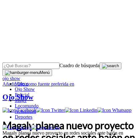
Cuadro de búsqueda
OJO
>
Menú
ojo show
Videos
Añadir
Ojo
como fuente preferida en
Ojo Show
Policial
Ojo Show
Mujer
Locomundo
Actualidad
Deportes
Magaly planea nuevo proyecto
Magaly planea nuevo proyecto en redes sociales ante bajón en
en redes sociales ante bajón en