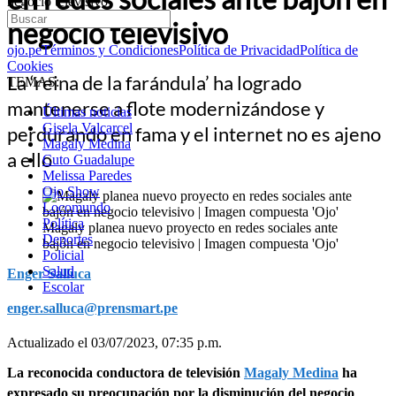
negocio televisivo
negocio televisivo
ojo.pe
Términos y Condiciones
Política de Privacidad
Política de
Cookies
La ‘reina de la farándula’ ha logrado
TEMAS:
mantenerse a flote modernizándose y
Últimas noticias
Gisela Valcarcel
perdurando en fama y el internet no es ajeno
Magaly Medina
a ello
Cuto Guadalupe
Melissa Paredes
Ojo Show
Locomundo
Política
Magaly planea nuevo proyecto en redes sociales ante
Deportes
bajón en negocio televisivo | Imagen compuesta 'Ojo'
Policial
Salud
Enger Salluca
Escolar
enger.salluca@prensmart.pe
Actualizado el 03/07/2023, 07:35 p.m.
La reconocida conductora de televisión
Magaly Medina
ha
expresado su preocupación por la disminución del negocio