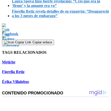
Laura Spoya hizo fuerte revelación: “Creí que era la
‘firme’ y la amante era yo”
Fiorella Retiz revela detalles de su expareja: “Desapareció
a los 3 meses de embarazo”
Copiar enlace
TAGS RELACIONADOS
Metiche
Fiorella Retiz
Érika Villalobos