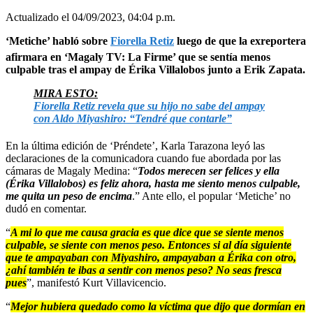
Actualizado el 04/09/2023, 04:04 p.m.
‘Metiche’ habló sobre
Fiorella Retiz
luego de que la exreportera
afirmara en ‘Magaly TV: La Firme’ que se sentía menos
culpable tras el ampay de Érika Villalobos junto a Erik Zapata.
MIRA ESTO:
Fiorella Retiz revela que su hijo no sabe del ampay
con Aldo Miyashiro: “Tendré que contarle”
En la última edición de ‘Préndete’, Karla Tarazona leyó las
declaraciones de la comunicadora cuando fue abordada por las
cámaras de Magaly Medina: “
Todos merecen ser felices y ella
(Érika Villalobos) es feliz ahora, hasta me siento menos culpable,
me quita un peso de encima
.” Ante ello, el popular ‘Metiche’ no
dudó en comentar.
“
A mi lo que me causa gracia es que dice que se siente menos
culpable, se siente con menos peso. Entonces si al día siguiente
que te ampayaban con Miyashiro, ampayaban a Érika con otro,
¿ahí también te ibas a sentir con menos peso? No seas fresca
pues
”, manifestó Kurt Villavicencio.
“
Mejor hubiera quedado como la víctima que dijo que dormían en