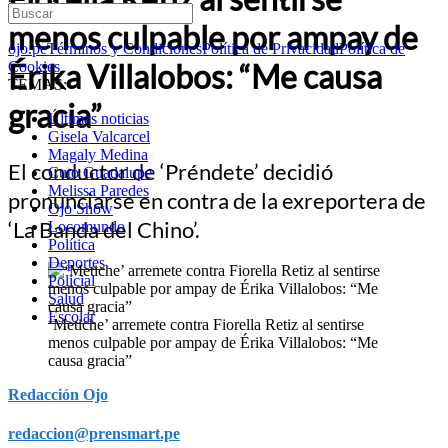
menos culpable por ampay de
ojo.pe
Términos y Condiciones
Política de Privacidad
Política de
Érika Villalobos: “Me causa
Cookies
TEMAS:
gracia”
Últimas noticias
Gisela Valcarcel
Magaly Medina
El conductor de ‘Préndete’ decidió
Cuto Guadalupe
Melissa Paredes
pronunciarse en contra de la exreportera de
Ojo Show
‘La Banda del Chino’.
Locomundo
Política
Deportes
Policial
Salud
Escolar
‘Metiche’ arremete contra Fiorella Retiz al sentirse
menos culpable por ampay de Érika Villalobos: “Me
causa gracia”
Redacción Ojo
redaccion@prensmart.pe