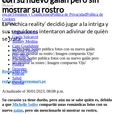
rostro
mostrar su rostro
ojo.pe
Términos y Condiciones
Política de Privacidad
Política de
Cookies
La ‘exchica reality’ decidió jugar a la intriga y
TEMAS:
sus seguidores intentaron adivinar de quién
Últimas noticias
Gisela Valcarcel
se trata
Magaly Medina
Cuto Guadalupe
Melissa Paredes
Ojo Show
Michelle Soifer publica fotos con su nuevo galán pero
Locomundo
sin mostrar su rostro | Imagen compuesta 'Ojo'
Política
Deportes
Redacción Ojo
Policial
Salud
redaccion@prensmart.pe
Escolar
Actualizado el 30/01/2023, 08:08 p.m.
Su corazón ya tiene dueño, pero aún no se sabe quién es, debido
a que
Michelle Soifer
compartió unas románticas fotos con su
nuevo
galán
, pero sin mencionarlo ni mostrar su rostro,