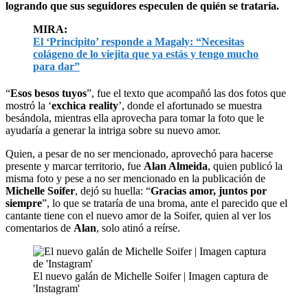
logrando que sus seguidores especulen de quién se trataría.
MIRA:
El ‘Principito’ responde a Magaly: “Necesitas
colágeno de lo viejita que ya estás y tengo mucho
para dar”
“
Esos besos tuyos
”, fue el texto que acompañó las dos fotos que
mostró la ‘
exchica reality
’, donde el afortunado se muestra
besándola, mientras ella aprovecha para tomar la foto que le
ayudaría a generar la intriga sobre su nuevo amor.
Quien, a pesar de no ser mencionado, aprovechó para hacerse
presente y marcar territorio, fue
Alan Almeida
, quien publicó la
misma foto y pese a no ser mencionado en la publicación de
Michelle Soifer
, dejó su huella: “
Gracias amor, juntos por
siempre
”, lo que se trataría de una broma, ante el parecido que el
cantante tiene con el nuevo amor de la Soifer, quien al ver los
comentarios de
Alan
, solo atinó a reírse.
El nuevo galán de Michelle Soifer | Imagen captura de
'Instagram'