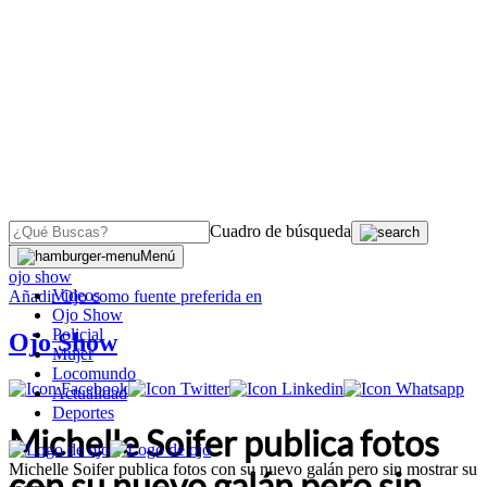
Cuadro de búsqueda
OJO
>
Menú
ojo show
Videos
Añadir
Ojo
como fuente preferida en
Ojo Show
Policial
Ojo Show
Mujer
Locomundo
Actualidad
Deportes
Michelle Soifer publica fotos
Michelle Soifer publica fotos con su nuevo galán pero sin mostrar su
con su nuevo galán pero sin