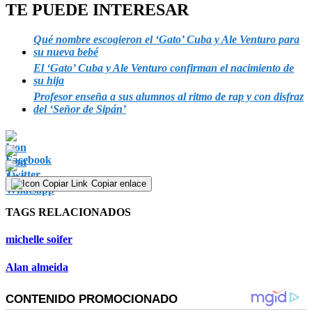
TE PUEDE INTERESAR
Qué nombre escogieron el ‘Gato’ Cuba y Ale Venturo para
su nueva bebé
El ‘Gato’ Cuba y Ale Venturo confirman el nacimiento de
su hija
Profesor enseña a sus alumnos al ritmo de rap y con disfraz
del ‘Señor de Sipán’
Copiar enlace
TAGS RELACIONADOS
michelle soifer
Alan almeida