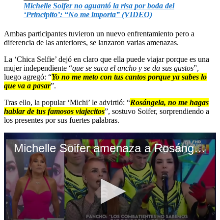
Michelle Soifer no aguantó la risa por boda del
‘Principito’: “No me importa” (VIDEO)
Ambas participantes tuvieron un nuevo enfrentamiento pero a
diferencia de las anteriores, se lanzaron varias amenazas.
La ‘Chica Selfie’ dejó en claro que ella puede viajar porque es una
mujer independiente “
que se saca el ancho y se da sus gustos
”,
luego agregó: “
Yo no me meto con tus cantos porque ya sabes lo
que va a pasar
”.
Tras ello, la popular ‘Michi’ le advirtió: “
Rosángela, no me hagas
hablar de tus famosos viajecitos
”, sostuvo Soifer, sorprendiendo a
los presentes por sus fuertes palabras.
Michelle Soifer amenaza a Rosángela Espinoza