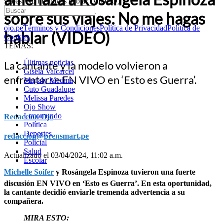
viajes: No me hagas hablar (VIDEO)
sobre sus viajes: No me hagas
ojo.pe
Términos y Condiciones
Política de Privacidad
Política de
hablar (VIDEO)
Cookies
TEMAS:
Últimas noticias
La cantante y la modelo volvieron a
Gisela Valcarcel
enfrentarse EN VIVO en ‘Esto es Guerra’.
Magaly Medina
Cuto Guadalupe
Melissa Paredes
Ojo Show
Locomundo
Redacción Ojo
Política
Deportes
redaccion@prensmart.pe
Policial
Salud
Actualizado el 03/04/2024, 11:02 a.m.
Escolar
Michelle Soifer
y Rosángela Espinoza tuvieron una fuerte
discusión EN VIVO en ‘Esto es Guerra’. En esta oportunidad,
la cantante decidió enviarle tremenda advertencia a su
compañera.
MIRA ESTO: