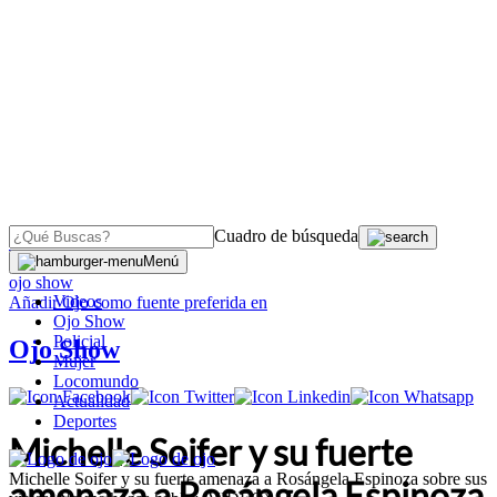
Cuadro de búsqueda
OJO
>
Menú
ojo show
Videos
Añadir
Ojo
como fuente preferida en
Ojo Show
Policial
Ojo Show
Mujer
Locomundo
Actualidad
Deportes
Michelle Soifer y su fuerte
Michelle Soifer y su fuerte amenaza a Rosángela Espinoza sobre sus
amenaza a Rosángela Espinoza