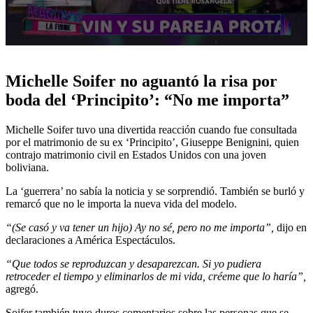
0
seconds
of
Michelle Soifer no aguantó la risa por
5
minutes,
boda del ‘Principito’: “No me importa”
6
seconds
Michelle Soifer tuvo una divertida reacción cuando fue consultada
por el matrimonio de su ex ‘Principito’, Giuseppe Benignini, quien
contrajo matrimonio civil en Estados Unidos con una joven
boliviana.
La ‘guerrera’ no sabía la noticia y se sorprendió. También se burló y
remarcó que no le importa la nueva vida del modelo.
“(Se casó y va tener un hijo) Ay no sé, pero no me importa”
,
dijo en
declaraciones a América Espectáculos.
“Que todos se reproduzcan y desaparezcan. Si yo pudiera
retroceder el tiempo y eliminarlos de mi vida, créeme que lo haría”,
agregó.
Soifer también tuvo duros comentarios sobre las personas que se