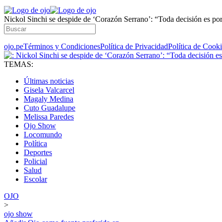
Nickol Sinchi se despide de ‘Corazón Serrano’: “Toda decisión es por
ojo.pe
Términos y Condiciones
Política de Privacidad
Política de Cook
TEMAS:
Últimas noticias
Gisela Valcarcel
Magaly Medina
Cuto Guadalupe
Melissa Paredes
Ojo Show
Locomundo
Política
Deportes
Policial
Salud
Escolar
OJO
>
ojo show