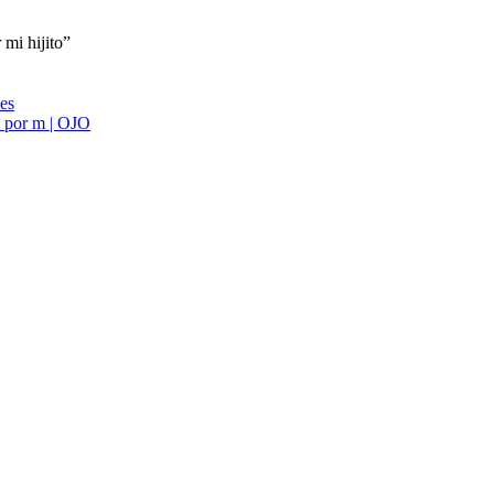
 mi hijito”
ies