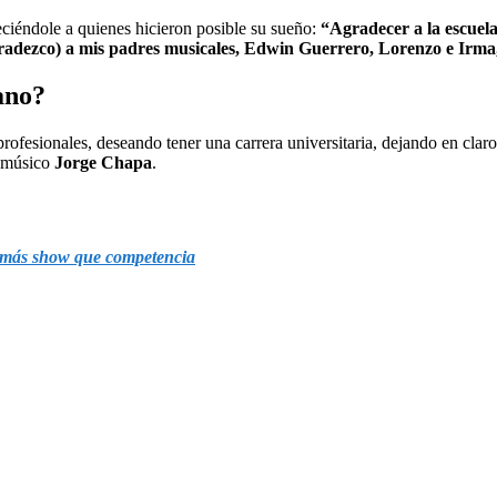
eciéndole a quienes hicieron posible su sueño:
“Agradecer a la escuel
gradezco) a mis padres musicales, Edwin Guerrero, Lorenzo e Irma
ano?
rofesionales, deseando tener una carrera universitaria, dejando en clar
l músico
Jorge Chapa
.
r más show que competencia