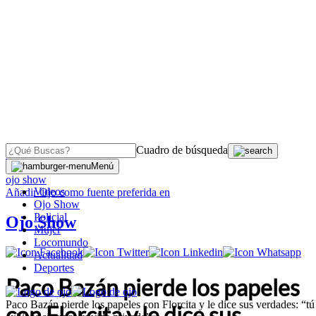
Cuadro de búsqueda
OJO
>
Menú
ojo show
Videos
Añadir
Ojo
como fuente preferida en
Ojo Show
Policial
Ojo Show
Mujer
Locomundo
Actualidad
Deportes
Paco Bazán pierde los papeles
Paco Bazán pierde los papeles con Florcita y le dice sus verdades: “tú
con Florcita y le dice sus