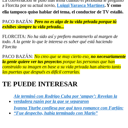
La conversación se puso más tensa cuando el periodista le preguntó
a Florcita por su actual novio,
Luiggi Yarasca Martínez
. Y como
ella tampoco quiso hablar del tema, el conductor de TV estalló.
PACO BAZÁN:
Pero no es algo de tu vida privada porque tú
exhibes siempre tu vida privada...
FLORCITA:
No ha sido así y prefiero mantenerlo al margen de
todo. A la gente lo que le interesa es saber qué está haciendo
Florcita
PACO BAZÁN:
No creo que se muy cierto eso,
no necesariamente
la gente quiere ver tus proyectos
porque las personas que han
construido su imagen en base a su vida privada han abierto tanto
las puertas que después es difícil cerrarlas.
TE PUEDE INTERESAR
Ale terminó con Rodrigo Cuba por ‘ampay’: Revelan la
verdadera razón por la que se separaron
Ivanna Yturbe confiesa por qué tuvo romance con Farfán:
“Fue despecho, había terminado con Mario”