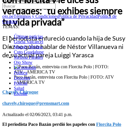
exhibes siempre tu vida privada”
verdades: “tú exhibes siempre
ojo.pe
Términos y Condiciones
Política de Privacidad
Política de
tu vida privada”
Cookies
TEMAS:
Últimas noticias
El periodista enfureció cuando la hija de Susy
Gisela Valcarcel
Díaz no quiso hablar de Néstor Villanueva ni
Magaly Medina
Cuto Guadalupe
de su actual pareja Luiggi Yarasca
Melissa Paredes
Ojo Show
Locomundo
Política
Paco Bazán, entrevista con Florcita Polo | FOTO: ATV
Deportes
- AMERICA TV
Policial
Salud
Chavely Chiroque
Escolar
chavely.chiroque@prensmart.com
Actualizado el 02/06/2023, 03:41 p.m.
El periodista Paco Bazán perdió los papeles con
Florcita Polo