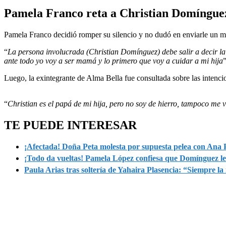
of
Pamela Franco reta a Christian Domínguez:
6
minutes,
18
Pamela Franco decidió romper su silencio y no dudó en enviarle un 
seconds
Volume
90%
“
La persona involucrada (Christian Domínguez) debe salir a decir la 
ante todo yo voy a ser mamá y lo primero que voy a cuidar a mi hija
Luego, la exintegrante de Alma Bella fue consultada sobre las intenci
“
Christian es el papá de mi hija, pero no soy de hierro, tampoco me 
TE PUEDE INTERESAR
¡Afectada! Doña Peta molesta por supuesta pelea con Ana 
¡Todo da vueltas! Pamela López confiesa que Domínguez 
Paula Arias tras soltería de Yahaira Plasencia: “Siempre 