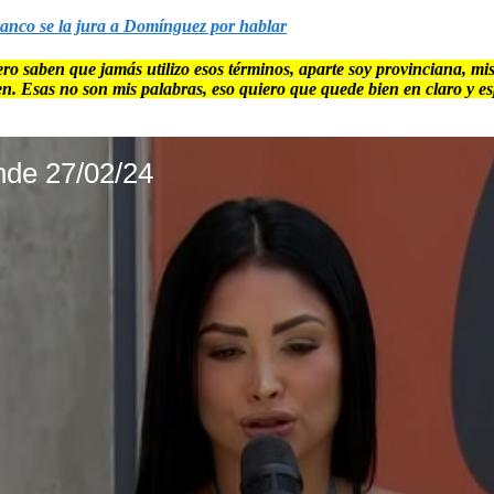
ranco se la jura a Domínguez por hablar
 saben que jamás utilizo esos términos, aparte soy provinciana, mi
ien. Esas no son mis palabras, eso quiero que quede bien en claro y e
de 27/02/24