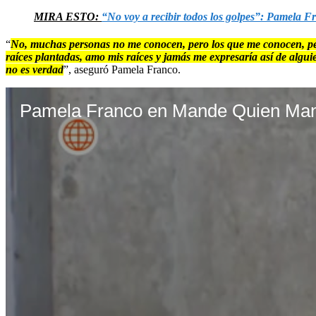
MIRA ESTO:
“No voy a recibir todos los golpes”: Pamela F
“
No, muchas personas no me conocen, pero los que me conocen, pero
raíces plantadas, amo mis raíces y jamás me expresaría así de algu
no es verdad
”, aseguró Pamela Franco.
Pamela Franco en Mande Quien Man