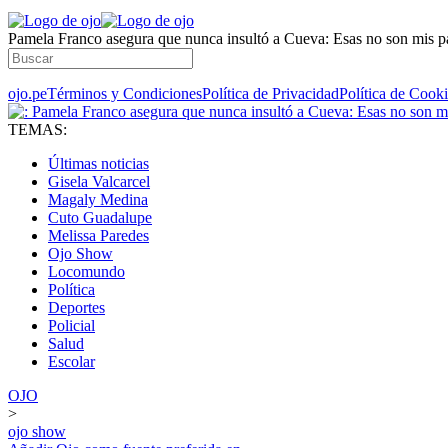
Pamela Franco asegura que nunca insultó a Cueva: Esas no son mis p
ojo.pe
Términos y Condiciones
Política de Privacidad
Política de Cook
TEMAS:
Últimas noticias
Gisela Valcarcel
Magaly Medina
Cuto Guadalupe
Melissa Paredes
Ojo Show
Locomundo
Política
Deportes
Policial
Salud
Escolar
OJO
>
ojo show