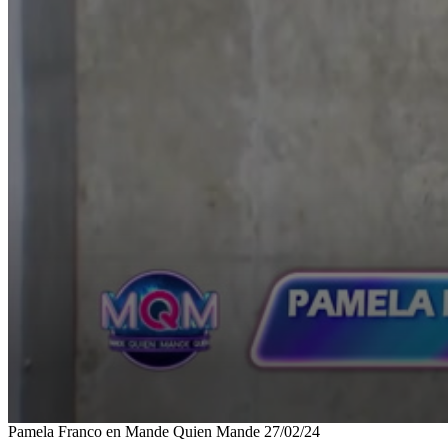
0
Pamela Franco en Mande Quien Mande 27/02/24
seconds