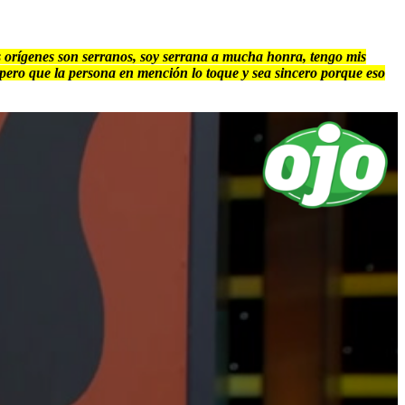
s orígenes son serranos, soy serrana a mucha honra, tengo mis
spero que la persona en mención lo toque y sea sincero porque eso