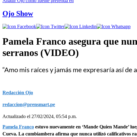
Añadir
Ojo
como fuente preferida en
Ojo Show
Pamela Franco asegura que nunca
serranos (VIDEO)
“Amo mis raíces y jamás me expresaría así de a
Redacción Ojo
redaccion@prensmart.pe
Actualizado el 27/02/2024, 05:54 p.m.
Pamela Franco
estuvo nuevamente en ‘Mande Quien Mande’ luego
Cueva. La cumbiambera afirma que nunca utilizó calificativos raci