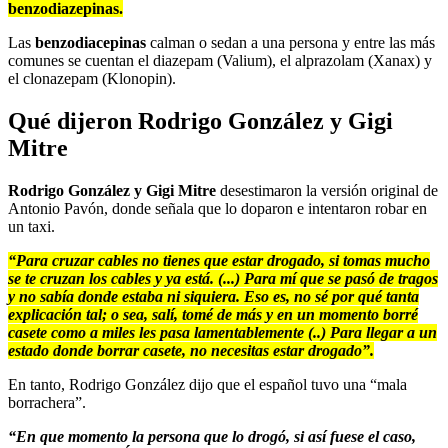
benzodiazepinas.
Las
benzodiacepinas
calman o sedan a una persona y entre las más
comunes se cuentan el diazepam (Valium), el alprazolam (Xanax) y
el clonazepam (Klonopin).
Qué dijeron Rodrigo González y Gigi
Mitre
Rodrigo González y Gigi Mitre
desestimaron la versión original de
Antonio Pavón, donde señala que lo doparon e intentaron robar en
un taxi.
“Para cruzar cables no tienes que estar drogado, si tomas mucho
se te cruzan los cables y ya está
. (...) Para mí que se pasó de tragos
y no sabía donde estaba ni siquiera. Eso es, no sé por qué tanta
explicación tal; o sea, salí, tomé de más y en un momento borré
casete como a miles les pasa lamentablemente (..) Para llegar a un
estado donde borrar casete, no necesitas estar drogado”.
En tanto, Rodrigo González dijo que el español tuvo una “mala
borrachera”.
“
En que momento la persona que lo drogó, si así fuese el caso,