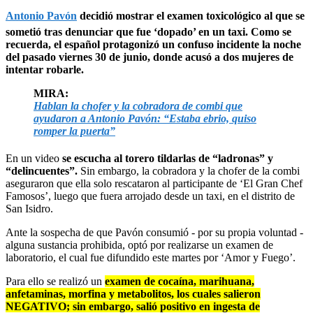
Antonio Pavón
decidió mostrar el examen toxicológico al que se
sometió tras denunciar que fue ‘dopado’ en un taxi. Como se
recuerda, el español protagonizó un confuso incidente la noche
del pasado viernes 30 de junio, donde acusó a dos mujeres de
intentar robarle.
MIRA:
Hablan la chofer y la cobradora de combi que
ayudaron a Antonio Pavón: “Estaba ebrio, quiso
romper la puerta”
En un video
se escucha al torero tildarlas de “ladronas” y
“delincuentes”.
Sin embargo, la cobradora y la chofer de la combi
aseguraron que ella solo rescataron al participante de ‘El Gran Chef
Famosos’, luego que fuera arrojado desde un taxi, en el distrito de
San Isidro.
Ante la sospecha de que Pavón consumió - por su propia voluntad -
alguna sustancia prohibida, optó por realizarse un examen de
laboratorio, el cual fue difundido este martes por ‘Amor y Fuego’.
Para ello se realizó un
examen de cocaína, marihuana,
anfetaminas, morfina y metabolitos, los cuales salieron
NEGATIVO; sin embargo, salió positivo en ingesta de