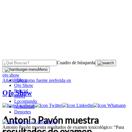
Cuadro de búsqueda
OJO
>
Menú
ojo show
Videos
Añadir
Ojo
como fuente preferida en
Ojo Show
Policial
Ojo Show
Mujer
Locomundo
Actualidad
Deportes
Antonio Pavón muestra
Antonio Pavón muestra resultados de examen toxicológico: “Para
resultados de examen