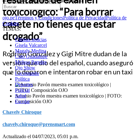
borrar casete no tienes que estar drogado”
toxicológico: “Para borrar
ojo.pe
Términos y Condiciones
Política de Privacidad
Política de
casete no tienes que estar
Cookies
TEMAS:
drogado”
Últimas noticias
Gisela Valcarcel
Magaly Medina
Rodrigo González y Gigi Mitre dudan de la
Cuto Guadalupe
versión que dio del español, cuando aseguró
Melissa Paredes
Ojo Show
que lo doparon e intentaron robar en un taxi
Locomundo
Política
Deportes
Policial
Antonio Pavón muestra examen toxicológico | FOTO:
Salud
Composición OJO
Escolar
Chavely Chiroque
chavely.chiroque@prensmart.com
Actualizado el 04/07/2023, 05:01 p.m.