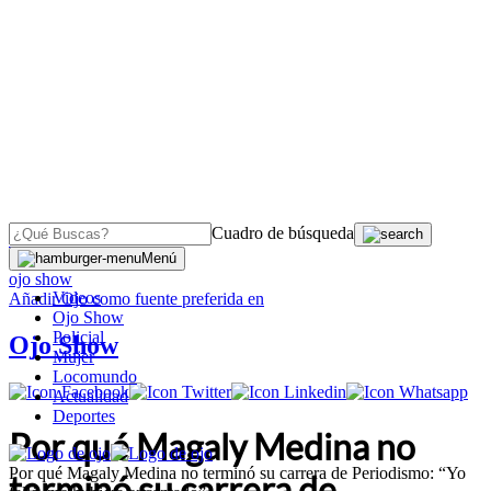
Cuadro de búsqueda
OJO
>
Menú
ojo show
Videos
Añadir
Ojo
como fuente preferida en
Ojo Show
Policial
Ojo Show
Mujer
Locomundo
Actualidad
Deportes
Por qué Magaly Medina no
Por qué Magaly Medina no terminó su carrera de Periodismo: “Yo
terminó su carrera de