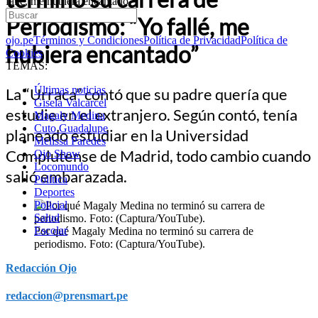
fallé, me hubiera encantado”
Periodismo: “Yo fallé, me
ojo.pe
Términos y Condiciones
Política de Privacidad
Política de
hubiera encantado”
Cookies
TEMAS:
Últimas noticias
La “Urraca” contó que su padre quería que
Gisela Valcarcel
estudie en el extranjero. Según contó, tenía
Magaly Medina
Cuto Guadalupe
planeado estudiar en la Universidad
Melissa Paredes
Complutense de Madrid, todo cambio cuando
Ojo Show
Locomundo
salió embarazada.
Política
Deportes
Policial
Salud
Escolar
Por qué Magaly Medina no terminó su carrera de
periodismo. Foto: (Captura/YouTube).
Redacción Ojo
redaccion@prensmart.pe