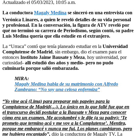
Actualizado el 05/03/2023, 10:05 a.m.
La conductora
Magaly Medina
se sinceró en una entrevista con
Verónica Linares, a quien le reveló detalles de su vida personal
y profesional. En la conversación, la figura de ATV reveló por
qué no terminó su carrera de Periodismo, según contó, su padre
Luis Medina quería que ella estudie en el extranjero.
La “Urraca” contó que tenía planeado estudiar en la
Universidad
Complutense de Madrid
, sin embargo, dio el examen para el
entonces
Instituto Jaime Bausate y Meza
, hoy universidad, por
curiosidad-
allí estudió dos años y medio- pero no pudo
culminarla porque salió embarazada.
MIRA:
Magaly Medina habla de su matrimonio con Alfredo
Zambrano: “No soy una celosa enfermiza”
“Yo vine acá (Lima) para preparar mis papeles para la
Complutense de Madrid(…). Lo único en lo que fallé fue que en
el transcurso decidí postular a la Bausate y Meza para conocer
cómo era un examen. Me acostumbré y le dije (a su padre): ‘Te
prometo que termino acá y me voy a la Complutense’. Mentira,
porque me embaracé y nunca me fui. Los planes cambiaron, pero
me hubiera encantado”,
dijo la conductora de Magaly TV, La