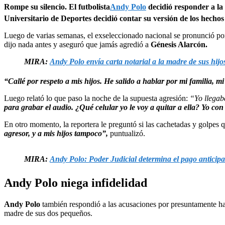
Rompe su silencio. El futbolista
Andy Polo
decidió responder a la
Universitario de Deportes decidió contar su versión de los hecho
Luego de varias semanas, el exseleccionado nacional se pronunció po
dijo nada antes y aseguró que jamás agredió a
Génesis Alarcón.
MIRA:
Andy Polo envía carta notarial a la madre de sus hij
“Callé por respeto a mis hijos. He salido a hablar por mi familia,
Luego relató lo que paso la noche de la supuesta agresión:
“Yo llegab
para grabar el audio. ¿Qué celular yo le voy a quitar a ella? Yo con
En otro momento, la reportera le preguntó si las cachetadas y golpes
agresor, y a mis hijos tampoco
”,
puntualizó.
MIRA:
Andy Polo: Poder Judicial determina el pago anticipa
Andy Polo niega infidelidad
Andy Polo
también respondió a las acusaciones por presuntamente ha
madre de sus dos pequeños.