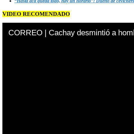
“Hasta acá queda todo, hay un horario”: Dueño de cevicherí
VIDEO RECOMENDADO
CORREO | Cachay desmintió a hombr