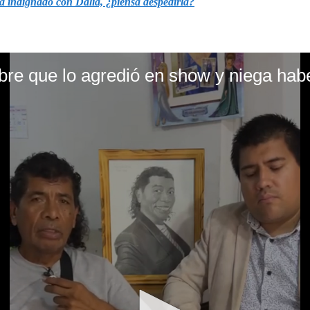
a indignado con Dalia, ¿piensa despedirla?
e que lo agredió en show y niega hab