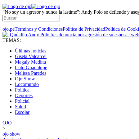
“No soy un agresor y nunca la lastimé”: Andy Polo se defiende y ase
ojo.pe
Términos y Condiciones
Política de Privacidad
Política de Cook
TEMAS:
Últimas noticias
Gisela Valcarcel
Magaly Medina
Cuto Guadalupe
Melissa Paredes
Ojo Show
Locomundo
Política
Deportes
Policial
Salud
Escolar
OJO
>
ojo show