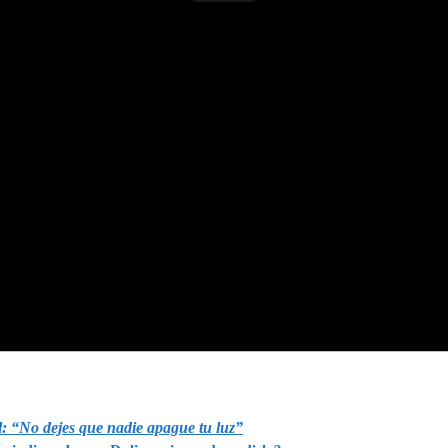
l: “No dejes que nadie apague tu luz”