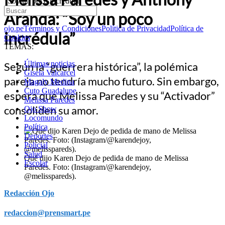
“Soy un poco incrédula”
Aranda: “Soy un poco
ojo.pe
Términos y Condiciones
Política de Privacidad
Política de
incrédula”
Cookies
TEMAS:
Últimas noticias
Según la “guerrera histórica”, la polémica
Gisela Valcarcel
pareja no tendría mucho futuro. Sin embargo,
Magaly Medina
Cuto Guadalupe
espera que Melissa Paredes y su “Activador”
Melissa Paredes
consoliden su amor.
Ojo Show
Locomundo
Política
Deportes
Policial
Salud
Qué dijo Karen Dejo de pedida de mano de Melissa
Escolar
Paredes. Foto: (Instagram/@karendejoy,
@melisspareds).
Redacción Ojo
redaccion@prensmart.pe