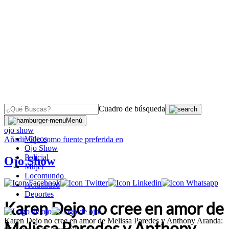
Cuadro de búsqueda
OJO
>
Menú
ojo show
Videos
Añadir
Ojo
como fuente preferida en
Ojo Show
Policial
Ojo Show
Mujer
Locomundo
Actualidad
Deportes
Karen Dejo no cree en amor de
Karen Dejo no cree en amor de Melissa Paredes y Anthony Aranda:
Melissa Paredes y Anthony