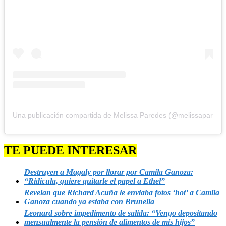
Una publicación compartida de Melissa Paredes (@melissapareds
TE PUEDE INTERESAR
Destruyen a Magaly por llorar por Camila Ganoza:
“Ridícula, quiere quitarle el papel a Ethel”
Revelan que Richard Acuña le enviaba fotos ‘hot’ a Camila
Ganoza cuando ya estaba con Brunella
Leonard sobre impedimento de salida: “Vengo depositando
mensualmente la pensión de alimentos de mis hijos”