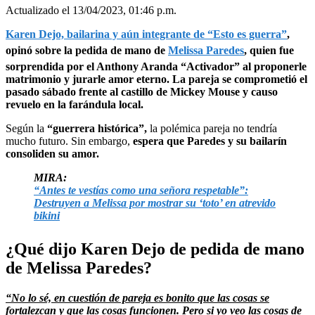
Actualizado el 13/04/2023, 01:46 p.m.
Karen Dejo, bailarina y aún integrante de “Esto es guerra”
,
opinó sobre la pedida de mano de
Melissa Paredes
, quien fue
sorprendida por el Anthony Aranda “Activador” al proponerle
matrimonio y jurarle amor eterno. La pareja se comprometió el
pasado sábado frente al castillo de Mickey Mouse y causo
revuelo en la farándula local.
Según la
“guerrera histórica”,
la polémica pareja no tendría
mucho futuro. Sin embargo,
espera que Paredes y su bailarín
consoliden su amor.
MIRA:
“Antes te vestías como una señora respetable”:
Destruyen a Melissa por mostrar su ‘toto’ en atrevido
bikini
¿Qué dijo Karen Dejo de pedida de mano
de Melissa Paredes?
“No lo sé, en cuestión de pareja es bonito que las cosas se
fortalezcan y que las cosas funcionen. Pero si yo veo las cosas de