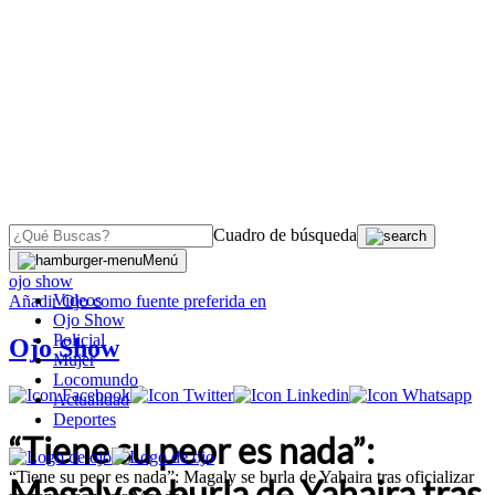
Cuadro de búsqueda
OJO
>
Menú
ojo show
Videos
Añadir
Ojo
como fuente preferida en
Ojo Show
Policial
Ojo Show
Mujer
Locomundo
Actualidad
Deportes
“Tiene su peor es nada”:
“Tiene su peor es nada”: Magaly se burla de Yahaira tras oficializar
Magaly se burla de Yahaira tras