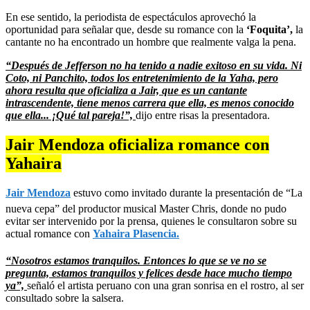
En ese sentido, la periodista de espectáculos aprovechó la
oportunidad para señalar que, desde su romance con la
‘Foquita’,
la
cantante no ha encontrado un hombre que realmente valga la pena.
“Después de Jefferson no ha tenido a nadie exitoso en su vida. Ni
Coto, ni Panchito, todos los entretenimiento de la Yaha, pero
ahora resulta que oficializa a Jair, que es un cantante
intrascendente, tiene menos carrera que ella, es menos conocido
que ella... ¡Qué tal pareja!”,
dijo entre risas la presentadora.
Jair Mendoza oficializa romance con
Yahaira
Jair Mendoza
estuvo como invitado durante la presentación de “La
nueva cepa” del productor musical Master Chris, donde no pudo
evitar ser intervenido por la prensa, quienes le consultaron sobre su
actual romance con
Yahaira Plasencia.
“Nosotros estamos tranquilos. Entonces lo que se ve no se
pregunta, estamos tranquilos y felices desde hace mucho tiempo
ya”,
señaló el artista peruano con una gran sonrisa en el rostro, al ser
consultado sobre la salsera.