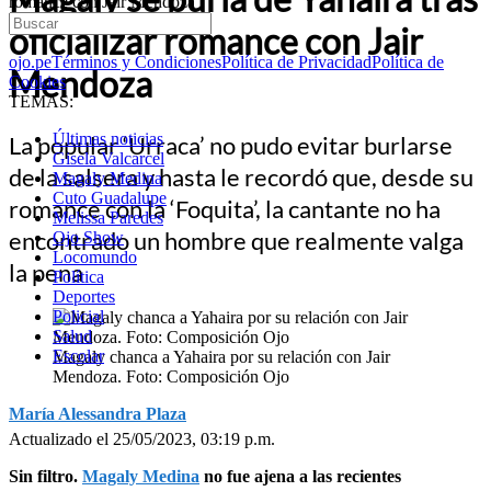
romance con Jair Mendoza
oficializar romance con Jair
ojo.pe
Términos y Condiciones
Política de Privacidad
Política de
Mendoza
Cookies
TEMAS:
Últimas noticias
La popular ‘Urraca’ no pudo evitar burlarse
Gisela Valcarcel
de la salsera y hasta le recordó que, desde su
Magaly Medina
Cuto Guadalupe
romance con la ‘Foquita’, la cantante no ha
Melissa Paredes
encontrado un hombre que realmente valga
Ojo Show
Locomundo
la pena
Política
Deportes
Policial
Salud
Escolar
Magaly chanca a Yahaira por su relación con Jair
Mendoza. Foto: Composición Ojo
María Alessandra Plaza
Actualizado el 25/05/2023, 03:19 p.m.
Sin filtro.
Magaly Medina
no fue ajena a las recientes