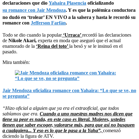
declaraciones que dio
Yahaira Plasencia
oficializando
su romance con Jair Mendoza
. Y es que la polémica conductora
no dudó en ‘trolear’ EN VIVO a la salsera y hasta le recordó su
romance con
Jefferson Farfán
.
Todo se dio cuando la popular
‘Urraca’
recordó las declaraciones
de
Nikole Akari,
experta en moda que aseguró que el actual
enamorado de la
‘Reina del toto’
la besó y se le insinuó en el
pasado.
Mira también:
Jair Mendoza oficializa romance con Yahaira: “Lo que se ve, no
se pregunta”
“Hizo oficial a alguien que ya era el extraoficial, que todos
sabíamos que era.
Cuando a uno nuestras madres nos dicen que
tiene su peor es nada, en este caso es literal. Mujeres, ustedes
tienen que saber escoger, valorarse más, para que así no busquen
a cualquiera... Y eso es lo que le pasa a la Yaha”,
comenzó
diciendo la figura de ATV.