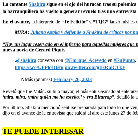
La cantante
Shakira
sigue en el ojo del huracán tras su polémica
la barranquillera ha vuelto a generar revuelo tras una entrevist
En el avance,
la interprete de
“Te Felicito”
y
“TQG”
lanzó misiles c
MIRA:
Juliana estalla y defiende a Shakira de críticas por 
“Hay un lugar reservado en el infierno para aquellas mujeres que 
nueva novia de Gerard Piqué.
.
@shakira
conversa con
@Enrique_Acevedo
en
#EnPunto
.
https://t.co/UFPlc4Ostu
pic.twitter.com/gIHRulCTkF
— NMás (@nmas)
February 26, 2023
Reveló que fue Milán, su hijo mayor, el más entusiasmado al enterars
‘mira, mira, ¡mira quién me ha escrito!’ y era Bizarrap”,
detalló la ar
Por último, Shakira mencionó sentirse preparada para todo lo que ven
dijo en el avance de la entrevista que saldrá al aire este lunes 27 de fe
TE PUEDE INTERESAR