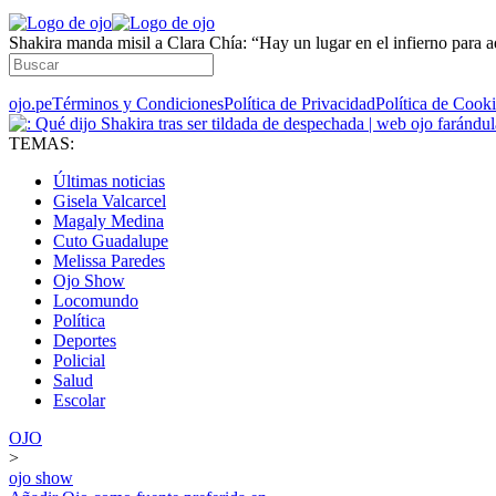
Shakira manda misil a Clara Chía: “Hay un lugar en el infierno para 
ojo.pe
Términos y Condiciones
Política de Privacidad
Política de Cook
TEMAS:
Últimas noticias
Gisela Valcarcel
Magaly Medina
Cuto Guadalupe
Melissa Paredes
Ojo Show
Locomundo
Política
Deportes
Policial
Salud
Escolar
OJO
>
ojo show