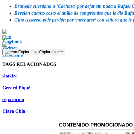
Brunella cuestiona a ‘Cachaza’ por dejar sin nada a Rafael 
Revelan cuánto costó el anillo de compromiso que le dio Rafa
Gino Assereto pide perdón por ‘mecharse’ con señora que le 
Copiar enlace
TAGS RELACIONADOS
shakira
Gerard Piqué
separación
Clara Chía