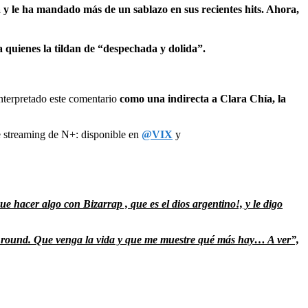
a y le ha mandado más de un sablazo en sus recientes hits. Ahora,
quienes la tildan de “despechada y dolida”.
nterpretado este comentario
como una indirecta a Clara Chía, la
e streaming de N+: disponible en
@VIX
y
ue hacer algo con Bizarrap , que es el dios argentino!, y le digo
o round. Que venga la vida y que me muestre qué más hay… A ver”,