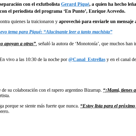
 separación con el exfutbolista
Gerard Piqué
, a quien ha hecho leñ
a con el periodista del programa ‘En Punto’, Enrique Acevedo.
ontra quienes la traicionaron y
aprovechó para enviarle un mensaje a 
nuevo tema para Piqué: “Alucinante leer a tanto machista”
no apoyan a otras”
,
señaló la autora de ‘Monotonía’, que muchos han i
 En vivo a las 10:30 de la noche por
@Canal_Estrellas
y en el canal d
e de su colaboración con el rapero argentino Bizarrap.
“¡Mami, tienes q
tista.
ga porque se siente más fuerte que nunca.
“Estoy lista para el próxim
brero.