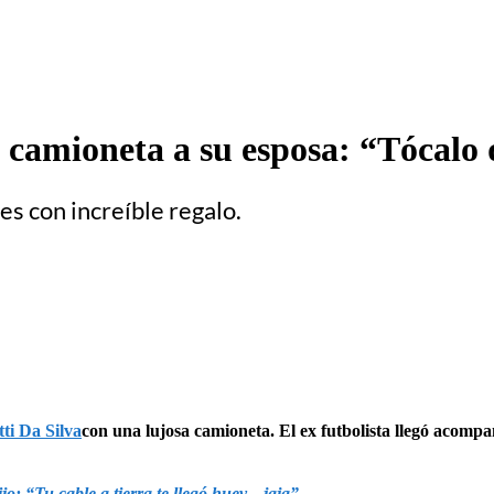
camioneta a su esposa: “Tócalo 
es con increíble regalo.
tti Da Silva
con una lujosa camioneta. El ex futbolista llegó acomp
 “Tu cable a tierra te llegó huev... jaja”