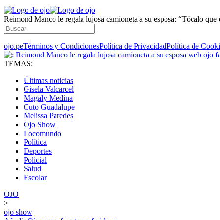
Reimond Manco le regala lujosa camioneta a su esposa: “Tócalo que e
ojo.pe
Términos y Condiciones
Política de Privacidad
Política de Cook
TEMAS:
Últimas noticias
Gisela Valcarcel
Magaly Medina
Cuto Guadalupe
Melissa Paredes
Ojo Show
Locomundo
Política
Deportes
Policial
Salud
Escolar
OJO
>
ojo show