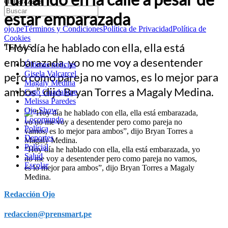
embarazada
estar embarazada
ojo.pe
Términos y Condiciones
Política de Privacidad
Política de
Cookies
“Hoy día he hablado con ella, ella está
TEMAS:
embarazada, yo no me voy a desentender
Últimas noticias
Gisela Valcarcel
pero como pareja no vamos, es lo mejor para
Magaly Medina
ambos”, dijo Bryan Torres a Magaly Medina.
Cuto Guadalupe
Melissa Paredes
Ojo Show
Locomundo
Política
Deportes
Policial
“Hoy día he hablado con ella, ella está embarazada, yo
Salud
no me voy a desentender pero como pareja no vamos,
Escolar
es lo mejor para ambos”, dijo Bryan Torres a Magaly
Medina.
Redacción Ojo
redaccion@prensmart.pe