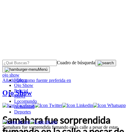
Cuadro de búsqueda
OJO
>
Menú
ojo show
Videos
Añadir
Ojo
como fuente preferida en
Ojo Show
Policial
Ojo Show
Mujer
Locomundo
Actualidad
Deportes
Samahara fue sorprendida
Samahara fue sorprendida fumando en la calle a pesar de estar
fumando en la calle a pesar de