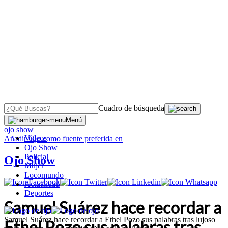
Cuadro de búsqueda
OJO
>
Menú
ojo show
Videos
Añadir
Ojo
como fuente preferida en
Ojo Show
Policial
Ojo Show
Mujer
Locomundo
Actualidad
Deportes
Samuel Suárez hace recordar a
Samuel Suárez hace recordar a Ethel Pozo sus palabras tras lujoso
Ethel Pozo sus palabras tras