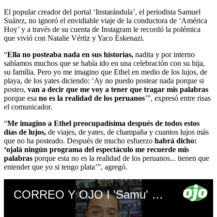
El popular creador del portal ‘Instarándula’, el periodista Samuel
Suárez, no ignoró el envidiable viaje de la conductora de ‘América
Hoy’ y a través de su cuenta de Instagram le recordó la polémica
que vivió con Natalie Vértiz y Yaco Eskenazi.
“
Ella no posteaba nada en sus historias,
nadita y por interno
sabíamos muchos que se había ido en una celebración con su hija,
su familia. Pero yo me imagino que Ethel en medio de los lujos, de
playa, de los yates diciendo: ‘Ay no puedo postear nada porque si
posteo,
van a decir que me voy a tener que tragar mis palabras
porque esa
no es la realidad de los peruanos
’”, expresó entre risas
el comunicador.
“
Me imagino a Ethel preocupadísima después de todos estos
días de lujos,
de viajes, de yates, de champaña y cuantos lujos más
que no ha posteado. Después de mucho esfuerzo
habrá dicho:
‘ojalá ningún programa del espectáculo me recuerde mis
palabras
porque esta no es la realidad de los peruanos... tienen que
entender que yo si tengo plata’”, agregó.
CORREO Y OJO I 'Samu' de Instarándula le recuerda sus palabras a Ethel Pozo tras disfrutar de lujoso viaje con su hija