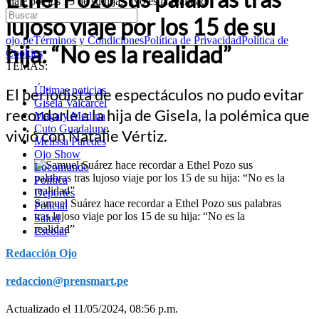
viaje por los 15 de su hija: “No es la realidad”
lujoso viaje por los 15 de su
ojo.pe
Términos y Condiciones
Política de Privacidad
Política de
hija: “No es la realidad”
Cookies
TEMAS:
Últimas noticias
El periodista de espectáculos no pudo evitar
Gisela Valcarcel
recordarle a la hija de Gisela, la polémica que
Magaly Medina
Cuto Guadalupe
vivió con Natalie Vértiz.
Melissa Paredes
Ojo Show
Locomundo
Política
Deportes
Samuel Suárez hace recordar a Ethel Pozo sus palabras
Policial
tras lujoso viaje por los 15 de su hija: “No es la
Salud
realidad”
Escolar
Redacción Ojo
redaccion@prensmart.pe
Actualizado el 11/05/2024, 08:56 p.m.