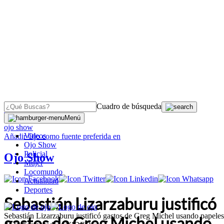
Cuadro de búsqueda
OJO
>
Menú
ojo show
Videos
Añadir
Ojo
como fuente preferida en
Ojo Show
Policial
Ojo Show
Mujer
Locomundo
Actualidad
Deportes
Sebastián Lizarzaburu justificó
Sebastián Lizarzaburu justificó gastos de Greg Michel usando papeles
gastos de Greg Michel usando