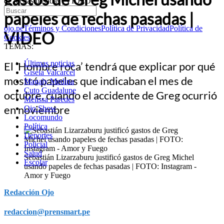
de fechas pasadas | VIDEO
papeles de fechas pasadas |
ojo.pe
Términos y Condiciones
Política de Privacidad
Política de
VIDEO
Cookies
TEMAS:
Últimas noticias
El ‘Hombre roca’ tendrá que explicar por qué
Gisela Valcarcel
mostró papeles que indicaban el mes de
Magaly Medina
Cuto Guadalupe
octubre, cuando el accidente de Greg ocurrió
Melissa Paredes
en noviembre
Ojo Show
Locomundo
Política
Deportes
Policial
Salud
Sebastián Lizarzaburu justificó gastos de Greg Michel
Escolar
usando papeles de fechas pasadas | FOTO: Instagram -
Amor y Fuego
Redacción Ojo
redaccion@prensmart.pe