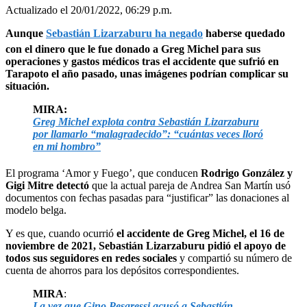
Actualizado el 20/01/2022, 06:29 p.m.
Aunque
Sebastián Lizarzaburu ha negado
haberse quedado
con el dinero que le fue donado a Greg Michel para sus
operaciones y gastos médicos tras el accidente que sufrió en
Tarapoto el año pasado, unas imágenes podrían complicar su
situación.
MIRA:
Greg Michel explota contra Sebastián Lizarzaburu
por llamarlo “malagradecido”: “cuántas veces lloró
en mi hombro”
El programa ‘Amor y Fuego’, que conducen
Rodrigo González y
Gigi Mitre detectó
que la actual pareja de Andrea San Martín usó
documentos con fechas pasadas para “justificar” las donaciones al
modelo belga.
Y es que, cuando ocurrió
el accidente de Greg Michel, el 16 de
noviembre de 2021, Sebastián Lizarzaburu pidió el apoyo de
todos sus seguidores en redes sociales
y compartió su número de
cuenta de ahorros para los depósitos correspondientes.
MIRA
:
La vez que Gino Pesaressi acusó a Sebastián