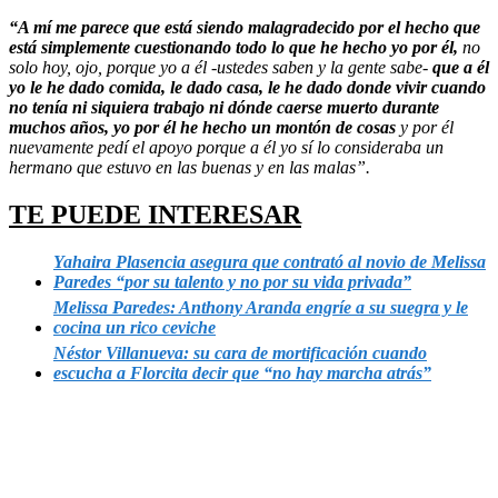
“A mí me parece que está siendo malagradecido por el hecho que
está simplemente cuestionando todo lo que he hecho yo por él,
no
solo hoy, ojo, porque yo a él -ustedes saben y la gente sabe-
que a él
yo le he dado comida, le dado casa, le he dado donde vivir cuando
no tenía ni siquiera trabajo ni dónde caerse muerto durante
muchos años, yo por él he hecho un montón de cosas
y por él
nuevamente pedí el apoyo porque a él yo sí lo consideraba un
hermano que estuvo en las buenas y en las malas”.
TE PUEDE INTERESAR
Yahaira Plasencia asegura que contrató al novio de Melissa
Paredes “por su talento y no por su vida privada”
Melissa Paredes: Anthony Aranda engríe a su suegra y le
cocina un rico ceviche
Néstor Villanueva: su cara de mortificación cuando
escucha a Florcita decir que “no hay marcha atrás”