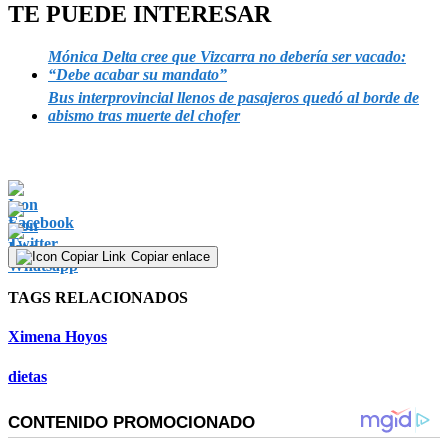
of
TE PUEDE INTERESAR
54
seconds
Mónica Delta cree que Vizcarra no debería ser vacado:
“Debe acabar su mandato”
Bus interprovincial llenos de pasajeros quedó al borde de
abismo tras muerte del chofer
Copiar enlace
TAGS RELACIONADOS
Ximena Hoyos
dietas