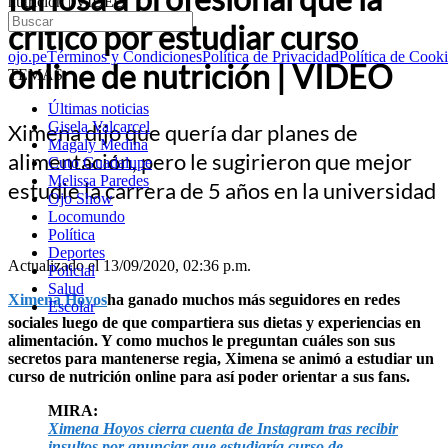
nutrición | VIDEO
criticó por estudiar curso
ojo.pe
Términos y Condiciones
Política de Privacidad
Política de Cook
online de nutrición | VIDEO
TEMAS:
Últimas noticias
Gisela Valcarcel
Ximena dijo que quería dar planes de
Magaly Medina
alimentación, pero le sugirieron que mejor
Cuto Guadalupe
Melissa Paredes
estudie la carrera de 5 años en la universidad
Ojo Show
Locomundo
Política
Deportes
Actualizado el 13/09/2020, 02:36 p.m.
Policial
Salud
Ximena Hoyos
ha ganado muchos más seguidores en redes
Escolar
sociales luego de que compartiera sus dietas y experiencias en
alimentación. Y como muchos le preguntan cuáles son sus
secretos para mantenerse regia, Ximena se animó a estudiar un
curso de nutrición online para así poder orientar a sus fans.
MIRA:
Ximena Hoyos cierra cuenta de Instagram tras recibir
insultos por anunciar que estudiaría curso de