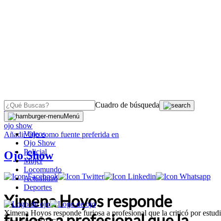
Cuadro de búsqueda
OJO
>
Menú
ojo show
Videos
Añadir
Ojo
como fuente preferida en
Ojo Show
Policial
Ojo Show
Mujer
Locomundo
Actualidad
Deportes
Ximena Hoyos responde
Ximena Hoyos responde furiosa a profesional que la criticó por estudi
furiosa a profesional que la