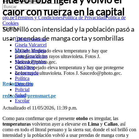
fuerza en la capital
calor con fuerza en la capital
ojo.pe
Términos y Condiciones
Política de Privacidad
Política de
Cookies
Sol brilló con intensidad y la población pasó a
TEMAS:
usar prendas de manga corta y sombrillas
Últimas noticias
Gisela Valcarcel
Magaly Medina
Cuto Guadalupe
Melissa Paredes
Ojo Show
Cielo despejado eleva temperatura y hay que protegerse
Locomundo
de los rayos ultravioleta. Fotos J. Saucedo@photo.gec.
Política
Redacción Ojo
Deportes
Policial
Salud
redaccion@prensmart.pe
Escolar
Actualizado el 11/05/2026, 11:39 p.m.
Como para confirmar que el presente
otoño
es irregular, las
temperaturas
volvieron ayer a elevarse en
Lima
y
Callao
, así
como en todo el litoral peruano y la sierra sur, donde el sol brilló con
intensidad y la población volvió a usar prendas de manga corta y