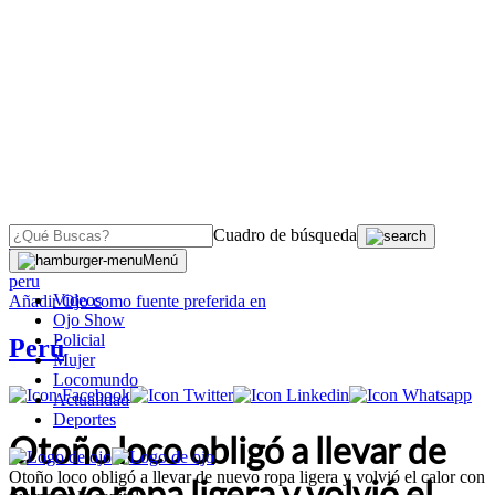
Cuadro de búsqueda
OJO
>
Menú
peru
Videos
Añadir
Ojo
como fuente preferida en
Ojo Show
Policial
Perú
Mujer
Locomundo
Actualidad
Deportes
Otoño loco obligó a llevar de
Otoño loco obligó a llevar de nuevo ropa ligera y volvió el calor con
nuevo ropa ligera y volvió el