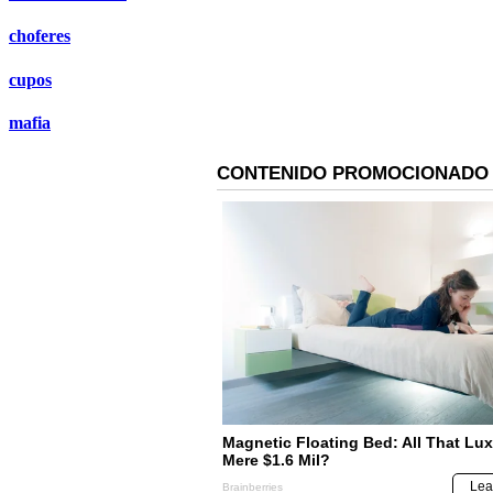
choferes
cupos
mafia