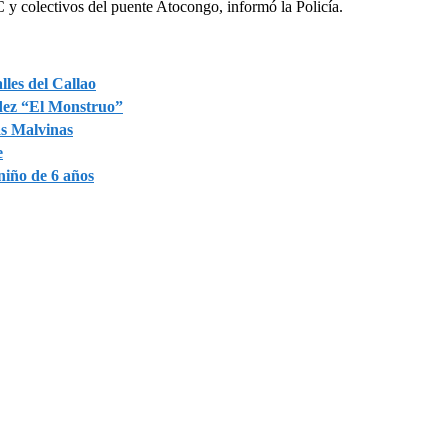
y colectivos del puente Atocongo, informó la Policía.
lles del Callao
ndez “El Monstruo”
as Malvinas
e
 niño de 6 años