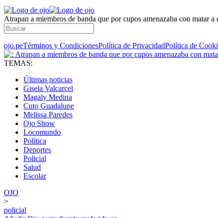
Atrapan a miembros de banda que por cupos amenazaba con matar a 
ojo.pe
Términos y Condiciones
Política de Privacidad
Política de Cook
TEMAS:
Últimas noticias
Gisela Valcarcel
Magaly Medina
Cuto Guadalupe
Melissa Paredes
Ojo Show
Locomundo
Política
Deportes
Policial
Salud
Escolar
OJO
>
policial