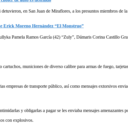
ri detuvieron, en San Juan de Miraflores, a los presuntos miembros de l
os de Erick Moreno Hernández “El Monstruo”
llyka Pamela Ramos García (42) “Zuly”, Dámaris Corina Castillo Grana
 cartuchos, municiones de diverso calibre para armas de fuego, tarjetas
rias empresas de transporte público, así como mensajes extorsivos envi
ra intimidarlas y obligarlas a pagar se les enviaba mensajes amenazante
llos con explosivos.