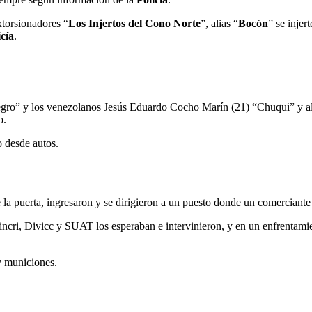
xtorsionadores “
Los Injertos del Cono Norte
”, alias “
Bocón
” se injer
icía
.
gro” y los venezolanos Jesús Eduardo Cocho Marín (21) “Chuqui” y ali
o.
o desde autos.
la puerta, ingresaron y se dirigieron a un puesto donde un comerciante f
ncri, Divicc y SUAT los esperaban e intervinieron, y en un enfrentamien
y municiones.