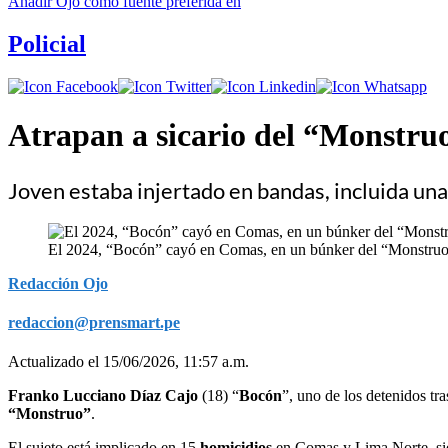
Añadir
Ojo
como fuente preferida en
Policial
Atrapan a sicario del “Monstruo
Joven estaba injertado en bandas, incluida un
El 2024, “Bocón” cayó en Comas, en un búnker del “Monstruo” 
Redacción Ojo
redaccion@prensmart.pe
Actualizado el 15/06/2026, 11:57 a.m.
Franko Lucciano Díaz Cajo
(18) “
Bocón
”, uno de los detenidos tra
“Monstruo”
.
El sujeto está implicado en 15
homicidios
en Comas y Lima Norte, si