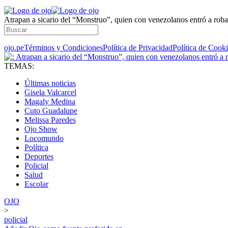
Atrapan a sicario del “Monstruo”, quien con venezolanos entró a roba
ojo.pe
Términos y Condiciones
Política de Privacidad
Política de Cook
TEMAS:
Últimas noticias
Gisela Valcarcel
Magaly Medina
Cuto Guadalupe
Melissa Paredes
Ojo Show
Locomundo
Política
Deportes
Policial
Salud
Escolar
OJO
>
policial